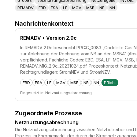
G_0083
Netznutzungsabrechnung
Netzentgelte
INVOIC
REMADV
EBD
ESA
LF
MGV
MSB
NB
NN
Nachrichtenkontext
REMADV
• Version 2.9c
In REMADV 2.9c beschreibt PRC:G_0083 „Codeliste Gas Nr
zur Ablehnung der Rechnung vom NB an den MSBA“ (Abschni
verpflichtend. Fachliche Codes: EBD, ESA, LF, MGV, MSB,
REMADV_MIG_2.9c_20231024.pdf. Prozeskontext: Netznu
Rechtsgrundlagen: StromNEV und StromNZV.
EBD
ESA
LF
MGV
MSB
NB
NN
Pflicht
Eingesetzt in:
Netznutzungsabrechnung
Zugeordnete Prozesse
Netznutzungsabrechnung
Die Netznutzungsabrechnung zwischen Netzbetreiber und Lief
Prozess im Energiemarkt, der durch die Stromnetzzugangs