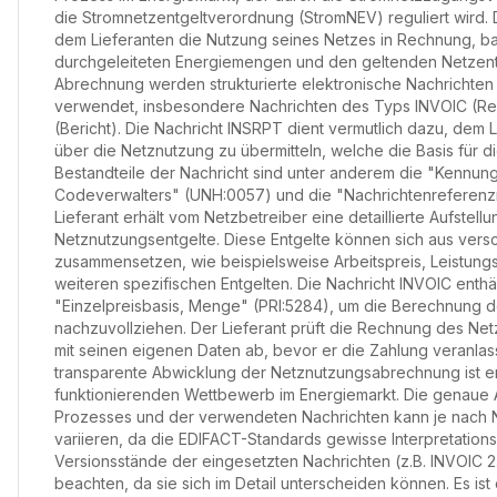
die Stromnetzentgeltverordnung (StromNEV) reguliert wird. D
dem Lieferanten die Nutzung seines Netzes in Rechnung, b
durchgeleiteten Energiemengen und den geltenden Netzentg
Abrechnung werden strukturierte elektronische Nachrichten
verwendet, insbesondere Nachrichten des Typs INVOIC (R
(Bericht). Die Nachricht INSRPT dient vermutlich dazu, dem 
über die Netznutzung zu übermitteln, welche die Basis für 
Bestandteile der Nachricht sind unter anderem die "Kennun
Codeverwalters" (UNH:0057) und die "Nachrichtenreferen
Lieferant erhält vom Netzbetreiber eine detaillierte Aufstell
Netznutzungsentgelte. Diese Entgelte können sich aus ve
zusammensetzen, wie beispielsweise Arbeitspreis, Leistung
weiteren spezifischen Entgelten. Die Nachricht INVOIC enthä
"Einzelpreisbasis, Menge" (PRI:5284), um die Berechnung d
nachzuvollziehen. Der Lieferant prüft die Rechnung des Netz
mit seinen eigenen Daten ab, bevor er die Zahlung veranlass
transparente Abwicklung der Netznutzungsabrechnung ist e
funktionierenden Wettbewerb im Energiemarkt. Die genaue 
Prozesses und der verwendeten Nachrichten kann je nach N
variieren, da die EDIFACT-Standards gewisse Interpretations
Versionsstände der eingesetzten Nachrichten (z.B. INVOIC 2.
beachten, da sie sich im Detail unterscheiden können. Es i