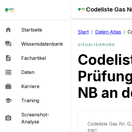
Startseite
Start
/
Daten Atlas
/
C
Wissensdatenbank
VISUALISIERUNG
Codelis
Fachartikel
Prüfung
Daten
Karriere
NB an 
Training
Screenshot-
Analyse
Codeliste Gas Nr.
PRC