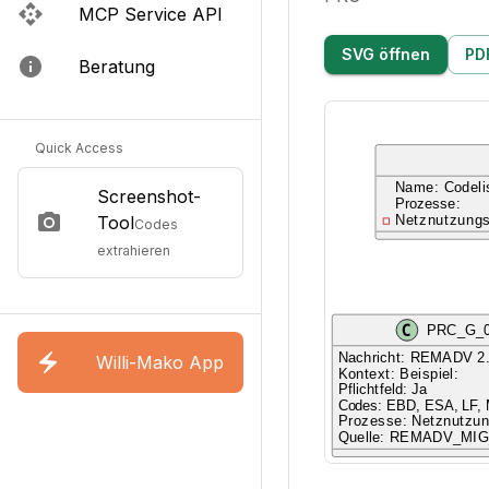
MCP Service API
SVG öffnen
PD
Beratung
Quick Access
Screenshot-
Tool
Codes
extrahieren
Willi-Mako App