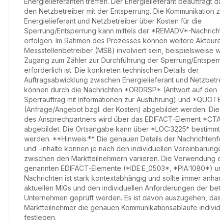
Energielieferanten treffen. Der Energielieferant beauftragt d
den Netzbetreiber mit der Entsperrung. Die Kommunikation 
Energielieferant und Netzbetreiber über Kosten für die
Sperrung/Entsperrung kann mittels der *REMADV*-Nachrich
erfolgen. Im Rahmen des Prozesses können weitere Akteur
Messstellenbetreiber (MSB) involviert sein, beispielsweise 
Zugang zum Zähler zur Durchführung der Sperrung/Entsper
erforderlich ist. Die konkreten technischen Details der
Auftragsabwicklung zwischen Energielieferant und Netzbetr
können durch die Nachrichten *ORDRSP* (Antwort auf den
Sperrauftrag mit Informationen zur Ausführung) und *QUOT
(Anfrage/Angebot bzgl. der Kosten) abgebildet werden. Die
des Ansprechpartners wird über das EDIFACT-Element *CT
abgebildet. Die Ortsangabe kann über *LOC:3225* bestimmt
werden. **Hinweis:** Die genauen Details der Nachrichten
und -inhalte können je nach den individuellen Vereinbarung
zwischen den Marktteilnehmern variieren. Die Verwendung 
genannten EDIFACT-Elemente (*IDE:E_0503*, *PIA:1080*) u
Nachrichten ist stark kontextabhängig und sollte immer anh
aktuellen MIGs und den individuellen Anforderungen der bet
Unternehmen geprüft werden. Es ist davon auszugehen, das
Marktteilnehmer die genauen Kommunikationsabläufe individ
festlegen.