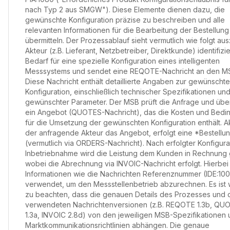
nach Typ 2 aus SMGW"). Diese Elemente dienen dazu, die
gewünschte Konfiguration präzise zu beschreiben und alle
relevanten Informationen für die Bearbeitung der Bestellung
übermitteln. Der Prozessablauf sieht vermutlich wie folgt aus:
Akteur (z.B. Lieferant, Netzbetreiber, Direktkunde) identifizi
Bedarf für eine spezielle Konfiguration eines intelligenten
Messsystems und sendet eine REQOTE-Nachricht an den M
Diese Nachricht enthält detaillierte Angaben zur gewünscht
Konfiguration, einschließlich technischer Spezifikationen un
gewünschter Parameter. Der MSB prüft die Anfrage und über
ein Angebot (QUOTES-Nachricht), das die Kosten und Bed
für die Umsetzung der gewünschten Konfiguration enthält. A
der anfragende Akteur das Angebot, erfolgt eine *Bestellu
(vermutlich via ORDERS-Nachricht). Nach erfolgter Konfigura
Inbetriebnahme wird die Leistung dem Kunden in Rechnung g
wobei die Abrechnung via INVOIC-Nachricht erfolgt. Hierbe
Informationen wie die Nachrichten Referenznummer (IDE:100
verwendet, um den Messstellenbetrieb abzurechnen. Es ist 
zu beachten, dass die genauen Details des Prozesses und 
verwendeten Nachrichtenversionen (z.B. REQOTE 1.3b, QU
1.3a, INVOIC 2.8d) von den jeweiligen MSB-Spezifikationen
Marktkommunikationsrichtlinien abhängen. Die genaue