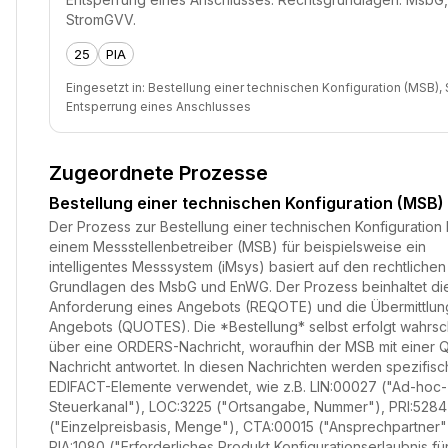
StromGVV.
25
PIA
Eingesetzt in:
Bestellung einer technischen Konfiguration (MSB),
Entsperrung eines Anschlusses
Zugeordnete Prozesse
Bestellung einer technischen Konfiguration (MSB)
Der Prozess zur Bestellung einer technischen Konfiguration 
einem Messstellenbetreiber (MSB) für beispielsweise ein
intelligentes Messsystem (iMsys) basiert auf den rechtlichen
Grundlagen des MsbG und EnWG. Der Prozess beinhaltet di
Anforderung eines Angebots (REQOTE) und die Übermittlun
Angebots (QUOTES). Die *Bestellung* selbst erfolgt wahrsc
über eine ORDERS-Nachricht, woraufhin der MSB mit einer
Nachricht antwortet. In diesen Nachrichten werden spezifis
EDIFACT-Elemente verwendet, wie z.B. LIN:00027 ("Ad-hoc-
Steuerkanal"), LOC:3225 ("Ortsangabe, Nummer"), PRI:5284
("Einzelpreisbasis, Menge"), CTA:00015 ("Ansprechpartner"
PIA:1080 ("Erforderliches Produkt Konfigurationserlaubnis fü