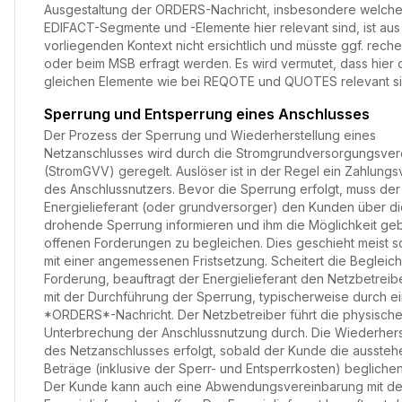
Ausgestaltung der ORDERS-Nachricht, insbesondere welch
EDIFACT-Segmente und -Elemente hier relevant sind, ist au
vorliegenden Kontext nicht ersichtlich und müsste ggf. reche
oder beim MSB erfragt werden. Es wird vermutet, dass hier 
gleichen Elemente wie bei REQOTE und QUOTES relevant si
Sperrung und Entsperrung eines Anschlusses
Der Prozess der Sperrung und Wiederherstellung eines
Netzanschlusses wird durch die Stromgrundversorgungsve
(StromGVV) geregelt. Auslöser ist in der Regel ein Zahlung
des Anschlussnutzers. Bevor die Sperrung erfolgt, muss der
Energielieferant (oder grundversorger) den Kunden über di
drohende Sperrung informieren und ihm die Möglichkeit geb
offenen Forderungen zu begleichen. Dies geschieht meist sch
mit einer angemessenen Fristsetzung. Scheitert die Begleic
Forderung, beauftragt der Energielieferant den Netzbetreib
mit der Durchführung der Sperrung, typischerweise durch e
*ORDERS*-Nachricht. Der Netzbetreiber führt die physisch
Unterbrechung der Anschlussnutzung durch. Die Wiederhers
des Netzanschlusses erfolgt, sobald der Kunde die ausste
Beträge (inklusive der Sperr- und Entsperrkosten) beglichen
Der Kunde kann auch eine Abwendungsvereinbarung mit d