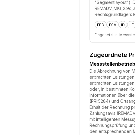
"Segmentlayout"). D
REMADV_MIG_2.9c_au
Rechtsgrundlagen: 
EBD
ESA
ID
LF
Eingesetzt in:
Messste
Zugeordnete P
Messstellenbetri
Die Abrechnung von Mes
erbrachten Leistungen
erbrachten Leistungen
oder, in bestimmten Ko
Informationen über di
(PRI:5284) und Ortsan
Erhalt der Rechnung pr
Zahlungsavis (REMADV)
mit intelligenten Mes
Rechnungsprüfung und
den entsprechenden MI