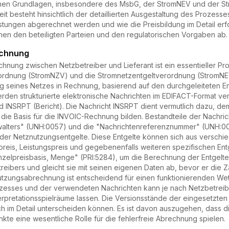
ichen Grundlagen, insbesondere des MsbG, der StromNEV und der St
heit besteht hinsichtlich der detaillierten Ausgestaltung des Prozes
stungen abgerechnet werden und wie die Preisbildung im Detail erfol
en den beteiligten Parteien und den regulatorischen Vorgaben ab.
echnung
nung zwischen Netzbetreiber und Lieferant ist ein essentieller Pr
dnung (StromNZV) und die Stromnetzentgeltverordnung (StromNEV) r
ng seines Netzes in Rechnung, basierend auf den durchgeleiteten 
rden strukturierte elektronische Nachrichten im EDIFACT-Format v
 INSRPT (Bericht). Die Nachricht INSRPT dient vermutlich dazu, de
 die Basis für die INVOIC-Rechnung bilden. Bestandteile der Nachr
lters" (UNH:0057) und die "Nachrichtenreferenznummer" (UNH:0026
ung der Netznutzungsentgelte. Diese Entgelte können sich aus ver
preis, Leistungspreis und gegebenenfalls weiteren spezifischen Entg
nzelpreisbasis, Menge" (PRI:5284), um die Berechnung der Entgelte 
ibers und gleicht sie mit seinen eigenen Daten ab, bevor er die Z
tzungsabrechnung ist entscheidend für einen funktionierenden We
zesses und der verwendeten Nachrichten kann je nach Netzbetreiber
rpretationsspielräume lassen. Die Versionsstände der eingesetzten N
ch im Detail unterscheiden können. Es ist davon auszugehen, dass d
te eine wesentliche Rolle für die fehlerfreie Abrechnung spielen.