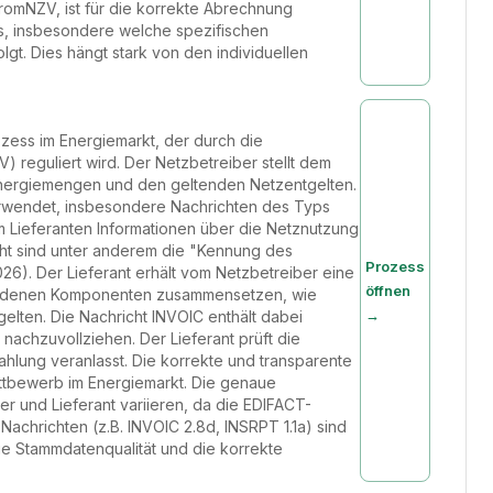
romNZV, ist für die korrekte Abrechnung
ses, insbesondere welche spezifischen
gt. Dies hängt stark von den individuellen
ozess im Energiemarkt, der durch die
eguliert wird. Der Netzbetreiber stellt dem
Energiemengen und den geltenden Netzentgelten.
erwendet, insbesondere Nachrichten des Typs
m Lieferanten Informationen über die Netznutzung
icht sind unter anderem die "Kennung des
Prozess
). Der Lieferant erhält vom Netzbetreiber eine
öffnen
schiedenen Komponenten zusammensetzen, wie
→
elten. Die Nachricht INVOIC enthält dabei
nachzuvollziehen. Der Lieferant prüft die
ahlung veranlasst. Die korrekte und transparente
ttbewerb im Energiemarkt. Die genaue
 und Lieferant variieren, da die EDIFACT-
achrichten (z.B. INVOIC 2.8d, INSRPT 1.1a) sind
ie Stammdatenqualität und die korrekte