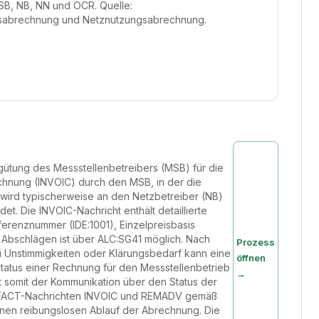
MSB, NB, NN und OCR. Quelle:
bsabrechnung und Netznutzungsabrechnung.
rgütung des Messstellenbetreibers (MSB) für die
echnung (INVOIC) durch den MSB, in der die
wird typischerweise an den Netzbetreiber (NB)
t. Die INVOIC-Nachricht enthält detaillierte
erenznummer (IDE:1001), Einzelpreisbasis
 Abschlägen ist über ALC:SG41 möglich. Nach
Prozess
ei Unstimmigkeiten oder Klärungsbedarf kann eine
öffnen
tatus einer Rechnung für den Messstellenbetrieb
→
t somit der Kommunikation über den Status der
IFACT-Nachrichten INVOIC und REMADV gemäß
nen reibungslosen Ablauf der Abrechnung. Die