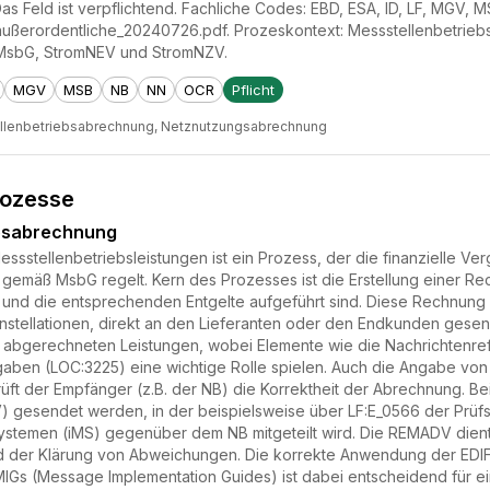
as Feld ist verpflichtend. Fachliche Codes: EBD, ESA, ID, LF, MGV, 
ßerordentliche_20240726.pdf. Prozeskontext: Messstellenbetrie
MsbG, StromNEV und StromNZV.
MGV
MSB
NB
NN
OCR
Pflicht
llenbetriebsabrechnung, Netznutzungsabrechnung
rozesse
ebsabrechnung
sstellenbetriebsleistungen ist ein Prozess, der die finanzielle Ve
 gemäß MsbG regelt. Kern des Prozesses ist die Erstellung einer R
 und die entsprechenden Entgelte aufgeführt sind. Diese Rechnung 
nstellationen, direkt an den Lieferanten oder den Endkunden gesende
e abgerechneten Leistungen, wobei Elemente wie die Nachrichtenref
gaben (LOC:3225) eine wichtige Rolle spielen. Auch die Angabe von
üft der Empfänger (z.B. der NB) die Korrektheit der Abrechnung. B
 gesendet werden, in der beispielsweise über LF:E_0566 der Prüfs
ssystemen (iMS) gegenüber dem NB mitgeteilt wird. Die REMADV dien
 der Klärung von Abweichungen. Die korrekte Anwendung der ED
Gs (Message Implementation Guides) ist dabei entscheidend für ei