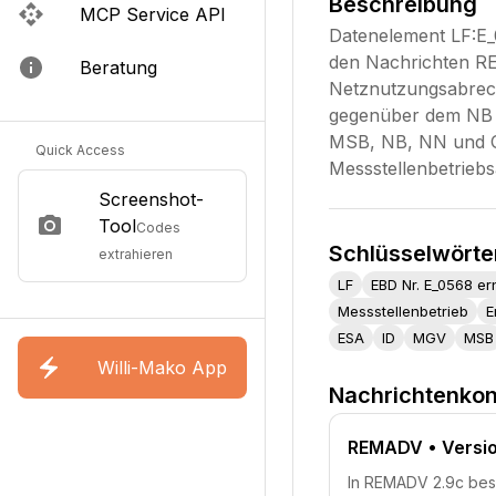
Beschreibung
MCP Service API
Datenelement LF:E_
den Nachrichten RE
Beratung
Netznutzungsabrech
gegenüber dem NB pr
MSB, NB, NN und O
Quick Access
Messstellenbetrie
Screenshot-
Tool
Codes
Schlüsselwörte
extrahieren
LF
EBD Nr. E_0568 e
Messstellenbetrieb
E
ESA
ID
MGV
MSB
Willi-Mako App
Nachrichtenkon
REMADV
• Versi
In REMADV 2.9c besc