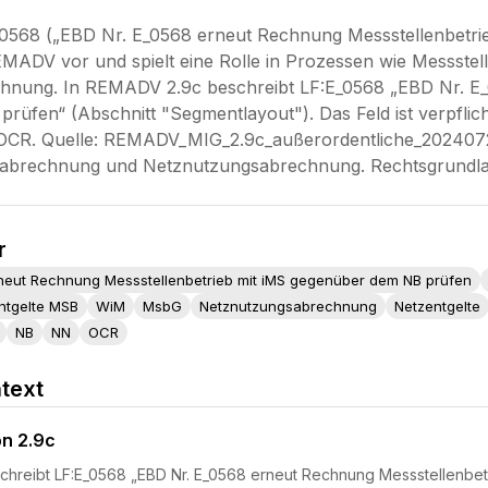
0568 („EBD Nr. E_0568 erneut Rechnung Messstellenbetri
MADV vor und spielt eine Rolle in Prozessen wie Messste
nung. In REMADV 2.9c beschreibt LF:E_0568 „EBD Nr. E_
üfen“ (Abschnitt "Segmentlayout"). Das Feld ist verpflic
CR. Quelle: REMADV_MIG_2.9c_außerordentliche_20240726
bsabrechnung und Netznutzungsabrechnung. Rechtsgrund
r
rneut Rechnung Messstellenbetrieb mit iMS gegenüber dem NB prüfen
ntgelte MSB
WiM
MsbG
Netznutzungsabrechnung
Netzentgelte
NB
NN
OCR
text
on 2.9c
hreibt LF:E_0568 „EBD Nr. E_0568 erneut Rechnung Messstellenbet