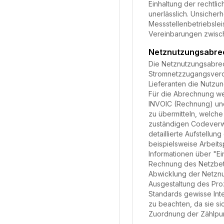
Einhaltung der rechtl
unerlässlich. Unsicher
Messstellenbetriebslei
Vereinbarungen zwisch
Netznutzungsabr
Die Netznutzungsabrech
Stromnetzzugangsveror
Lieferanten die Nutzu
Für die Abrechnung we
INVOIC (Rechnung) und
zu übermitteln, welche
zuständigen Codeverwa
detaillierte Aufstell
beispielsweise Arbeits
Informationen über "Ei
Rechnung des Netzbetre
Abwicklung der Netznu
Ausgestaltung des Pro
Standards gewisse Inte
zu beachten, da sie si
Zuordnung der Zählpunk