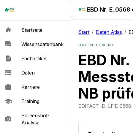
EBD Nr. E_0568 
Startseite
Start
/
Daten Atlas
/
E
Wissensdatenbank
DATENELEMENT
EBD Nr.
Fachartikel
Messste
Daten
Karriere
NB prüf
Training
EDIFACT ID:
LF:E_0568
Screenshot-
Analyse