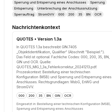
Sperrung und Entsperrung eines Anschlusses
Sperrung
Entsperrung
Unterbrechung der Anschlussnutzung
Sperrauftrag
StromGVV
000
200
35
BN
OCR
Nachrichtenkontext
QUOTES
• Version 1.3a
In QUOTES 1.3a beschreibt GIN:7405
„Objektidentifikation, Qualifier“ (Abschnitt "Beispiel:").
Das Feld ist optional. Fachliche Codes: 000, 200, 35, BN,
GIN und OCR. Quelle:
QUOTES_MIG_1_3a_Fehlerkorrektur_20241213.pdf.
Prozeskontext: Bestellung einer technischen
Konfiguration (MSB) und Sperrung und Entsperrung eines
Anschlusses. Rechtsgrundlagen: MsbG, EnWG und
StromGVV.
000
200
35
BN
GIN
OCR
Eingesetzt in:
Bestellung einer technischen Konfiguration (MSB),
Sperrung und Entsperrung eines Anschlusses