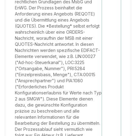
rechtlichen Grundlagen des MsbG und
EnWG. Der Prozess beinhaltet die
Anforderung eines Angebots (REQOTE)
und die Übermittlung eines Angebots
(QUOTES). Die *Bestellung* selbst erfolgt
wahrscheinlich über eine ORDERS-
Nachricht, woraufhin der MSB mit einer
QUOTES-Nachricht antwortet. In diesen
Nachrichten werden spezifische EDIFACT-
Elemente verwendet, wie z.B. LIN:00027
("Ad-hoc-Steuerkanal"), LOC:3225
("Ortsangabe, Nummer"), PRI:5284
("Einzelpreisbasis, Menge"), CTA:00015
("Ansprechpartner") und PIA:1080
("Erforderliches Produkt
Konfigurationserlaubnis für Werte nach Typ
2 aus SMGW"). Diese Elemente dienen
dazu, die gewünschte Konfiguration
präzise zu beschreiben und alle
relevanten Informationen für die
Bearbeitung der Bestellung zu übermitteln.
Der Prozessablauf sieht vermutlich wie
folgt aus: Ein Akteur (z.B. Lieferant,