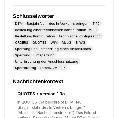
Schlüsselwörter
DTM
Baujahr/Jahr des In Verkehrs bringen
1140
Bestellung einer technischen Konfiguration (MSB)
Bestellung Konfiguration
technische Konfiguration
ORDERS
QUOTES
WiM
MsbG
EnWG
Sperrung und Entsperrung eines Anschlusses
Sperrung
Entsperrung
Unterbrechung der Anschlussnutzung
Sperrauftrag
StromGVV
35
Nachrichtenkontext
QUOTES
• Version 1.3a
In QUOTES 1.3a beschreibt DTM:1140
„Baujahr/Jahr des In Verkehrs bringen“
(Abschnitt "Nachrichtenstruktur"). Das Feld ist
optional. Fachliche Codes: 35 und DTM. Quelle: