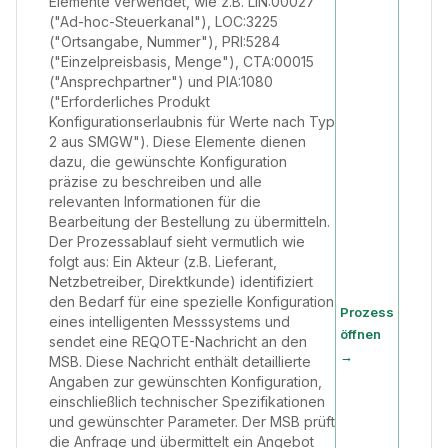
Elemente verwendet, wie z.B. LIN:00027
("Ad-hoc-Steuerkanal"), LOC:3225
("Ortsangabe, Nummer"), PRI:5284
("Einzelpreisbasis, Menge"), CTA:00015
("Ansprechpartner") und PIA:1080
("Erforderliches Produkt
Konfigurationserlaubnis für Werte nach Typ
2 aus SMGW"). Diese Elemente dienen
dazu, die gewünschte Konfiguration
präzise zu beschreiben und alle
relevanten Informationen für die
Bearbeitung der Bestellung zu übermitteln.
Der Prozessablauf sieht vermutlich wie
folgt aus: Ein Akteur (z.B. Lieferant,
Netzbetreiber, Direktkunde) identifiziert
den Bedarf für eine spezielle Konfiguration
Prozess
eines intelligenten Messsystems und
öffnen
sendet eine REQOTE-Nachricht an den
→
MSB. Diese Nachricht enthält detaillierte
Angaben zur gewünschten Konfiguration,
einschließlich technischer Spezifikationen
und gewünschter Parameter. Der MSB prüft
die Anfrage und übermittelt ein Angebot