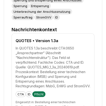
Sperrung und Entsperrung eines Anschlusses
Sperrung
Entsperrung
Unterbrechung der Anschlussnutzung
Sperrauftrag
StromGVV
ID
Nachrichtenkontext
QUOTES
• Version 1.3a
In QUOTES 1.3a beschreibt CTA:0650
„Ansprechpartner“ (Abschnitt
"Nachrichtenstruktur"). Das Feld ist
verpflichtend. Fachliche Codes: CTA und ID.
Quelle: QUOTES_MIG_1_3a_20240619.pdf.
Prozeskontext: Bestellung einer technischen
Konfiguration (MSB) und Sperrung und
Entsperrung eines Anschlusses.
Rechtsgrundlagen: MsbG, EnWG und StromGVV.
CTA
ID
Pflicht
Eingesetzt in:
Bestellung einer technischen