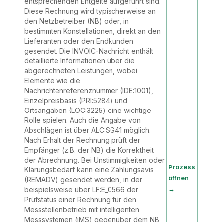
entsprechenden Entgelte aufgeführt sind.
Diese Rechnung wird typischerweise an
den Netzbetreiber (NB) oder, in
bestimmten Konstellationen, direkt an den
Lieferanten oder den Endkunden
gesendet. Die INVOIC-Nachricht enthält
detaillierte Informationen über die
abgerechneten Leistungen, wobei
Elemente wie die
Nachrichtenreferenznummer (IDE:1001),
Einzelpreisbasis (PRI:5284) und
Ortsangaben (LOC:3225) eine wichtige
Rolle spielen. Auch die Angabe von
Abschlägen ist über ALC:SG41 möglich.
Nach Erhalt der Rechnung prüft der
Empfänger (z.B. der NB) die Korrektheit
der Abrechnung. Bei Unstimmigkeiten oder
Prozess
Klärungsbedarf kann eine Zahlungsavis
öffnen
(REMADV) gesendet werden, in der
→
beispielsweise über LF:E_0566 der
Prüfstatus einer Rechnung für den
Messstellenbetrieb mit intelligenten
Messsystemen (iMS) gegenüber dem NB