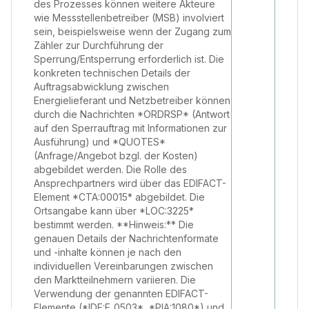
des Prozesses können weitere Akteure
wie Messstellenbetreiber (MSB) involviert
sein, beispielsweise wenn der Zugang zum
Zähler zur Durchführung der
Sperrung/Entsperrung erforderlich ist. Die
konkreten technischen Details der
Auftragsabwicklung zwischen
Energielieferant und Netzbetreiber können
durch die Nachrichten *ORDRSP* (Antwort
auf den Sperrauftrag mit Informationen zur
Ausführung) und *QUOTES*
(Anfrage/Angebot bzgl. der Kosten)
abgebildet werden. Die Rolle des
Ansprechpartners wird über das EDIFACT-
Element *CTA:00015* abgebildet. Die
Ortsangabe kann über *LOC:3225*
bestimmt werden. **Hinweis:** Die
genauen Details der Nachrichtenformate
und -inhalte können je nach den
individuellen Vereinbarungen zwischen
den Marktteilnehmern variieren. Die
Verwendung der genannten EDIFACT-
Elemente (*IDE:E_0503*, *PIA:1080*) und