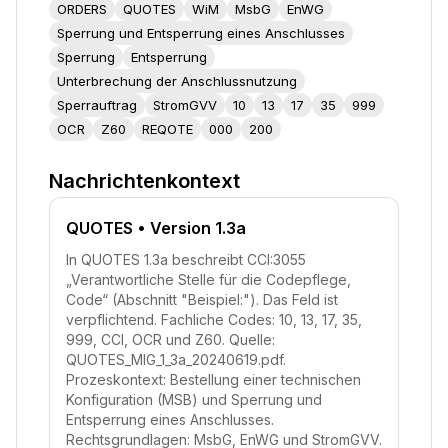
ORDERS
QUOTES
WiM
MsbG
EnWG
Sperrung und Entsperrung eines Anschlusses
Sperrung
Entsperrung
Unterbrechung der Anschlussnutzung
Sperrauftrag
StromGVV
10
13
17
35
999
OCR
Z60
REQOTE
000
200
Nachrichtenkontext
QUOTES
• Version 1.3a
In QUOTES 1.3a beschreibt CCI:3055
„Verantwortliche Stelle für die Codepflege,
Code“ (Abschnitt "Beispiel:"). Das Feld ist
verpflichtend. Fachliche Codes: 10, 13, 17, 35,
999, CCI, OCR und Z60. Quelle:
QUOTES_MIG_1_3a_20240619.pdf.
Prozeskontext: Bestellung einer technischen
Konfiguration (MSB) und Sperrung und
Entsperrung eines Anschlusses.
Rechtsgrundlagen: MsbG, EnWG und StromGVV.