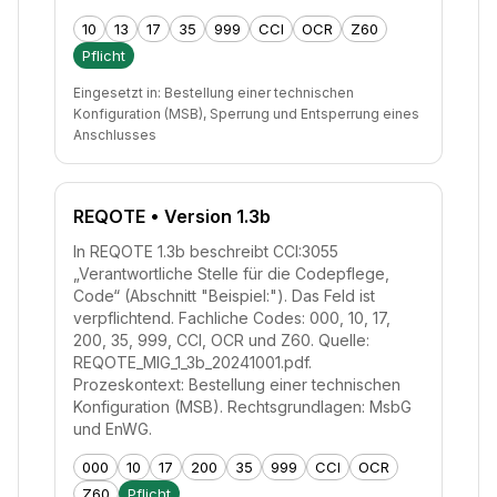
10
13
17
35
999
CCI
OCR
Z60
Pflicht
Eingesetzt in:
Bestellung einer technischen
Konfiguration (MSB), Sperrung und Entsperrung eines
Anschlusses
REQOTE
• Version 1.3b
In REQOTE 1.3b beschreibt CCI:3055
„Verantwortliche Stelle für die Codepflege,
Code“ (Abschnitt "Beispiel:"). Das Feld ist
verpflichtend. Fachliche Codes: 000, 10, 17,
200, 35, 999, CCI, OCR und Z60. Quelle:
REQOTE_MIG_1_3b_20241001.pdf.
Prozeskontext: Bestellung einer technischen
Konfiguration (MSB). Rechtsgrundlagen: MsbG
und EnWG.
000
10
17
200
35
999
CCI
OCR
Z60
Pflicht