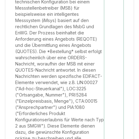
technischen Konfiguration bei einem
Messstellenbetreiber (MSB) für
beispielsweise ein intelligentes
Messsystem (iMsys) basiert auf den
rechtlichen Grundlagen des MsbG und
EnWG. Der Prozess beinhaltet die
Anforderung eines Angebots (REQOTE)
und die Übermittlung eines Angebots
(QUOTES). Die *Bestellung* selbst erfolgt
wahrscheinlich über eine ORDERS-
Nachricht, woraufhin der MSB mit einer
QUOTES-Nachricht antwortet. In diesen
Nachrichten werden spezifische EDIFACT-
Elemente verwendet, wie z.B. LIN:00027
("Ad-hoc-Steuerkanal"), LOC:3225
("Ortsangabe, Nummer"), PRI:5284
("Einzelpreisbasis, Menge"), CTA:00015
("Ansprechpartner") und PIA:1080
("Erforderliches Produkt
Konfigurationserlaubnis für Werte nach Typ
2 aus SMGW"). Diese Elemente dienen
dazu, die gewünschte Konfiguration
präzise zu beschreiben und alle