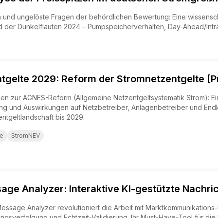
und ungelöste Fragen der behördlichen Bewertung: Eine wissenscha
er Dunkelflauten 2024 – Pumpspeicherverhalten, Day-Ahead/Intrad
gelte 2029: Reform der Stromnetzentgelte [P
en zur AGNES-Reform (Allgemeine Netzentgeltsystematik Strom): Ei
ung und Auswirkungen auf Netzbetreiber, Anlagenbetreiber und End
ntgeltlandschaft bis 2029.
te
StromNEV
ge Analyzer: Interaktive KI-gestützte Nachric
sage Analyzer revolutioniert die Arbeit mit Marktkommunikations-Nac
ungsverfolgung und Echtzeit-Validierung. Ihr Must-Have-Tool für di