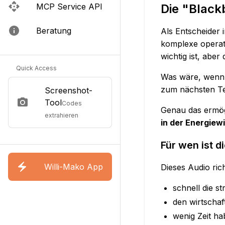
Die "Black
MCP Service API
Beratung
Als Entscheider 
komplexe operati
wichtig ist, aber
Quick Access
Was wäre, wenn 
zum nächsten T
Screenshot-
Tool
Codes
Genau das ermög
extrahieren
in der Energiew
Für wen ist d
Willi-Mako App
Dieses Audio rich
schnell die s
den wirtscha
wenig Zeit ha