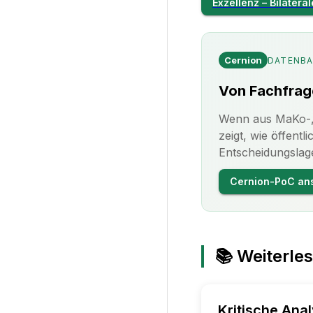
Exzellenz – Bilatera
Cernion
DATENBA
Von Fachfrag
Wenn aus MaKo-, 
zeigt, wie öffent
Entscheidungslag
Cernion-PoC an
📚 Weiterle
Kritische An