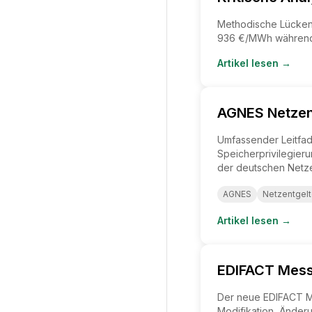
Methodische Lücken 
936 €/MWh während d
Artikel lesen →
AGNES Netzent
Umfassender Leitfad
Speicherprivilegier
der deutschen Netze
AGNES
Netzentgel
Artikel lesen →
EDIFACT Messa
Der neue EDIFACT Mes
Modifikation, Änder