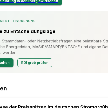
le Klärung in der Energiewirtschaft
SIERTE EINORDNUNG
e zu Entscheidungslage
Stammdaten- oder Netzbetriebsfragen eine belastbare Sta
liche Energiedaten, MaStR/SMARD/ENTSO-E und eigene Daten 
e werden.
sehen
ROI grob prüfen
sen
alyse der Preisspitzen im deutschen Stromgr