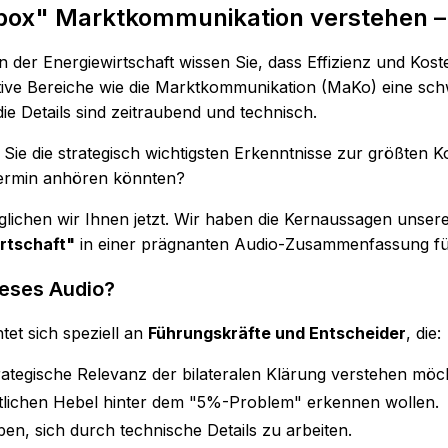
box" Marktkommunikation verstehen –
in der Energiewirtschaft wissen Sie, dass Effizienz und Kos
ve Bereiche wie die Marktkommunikation (MaKo) eine schwe
 die Details sind zeitraubend und technisch.
Sie die strategisch wichtigsten Erkenntnisse zur größten
ermin anhören könnten?
lichen wir Ihnen jetzt. Wir haben die Kernaussagen unse
irtschaft"
in einer prägnanten Audio-Zusammenfassung für 
ieses Audio?
tet sich speziell an
Führungskräfte und Entscheider
, die:
trategische Relevanz der bilateralen Klärung verstehen möc
ftlichen Hebel hinter dem "5%-Problem" erkennen wollen.
ben, sich durch technische Details zu arbeiten.