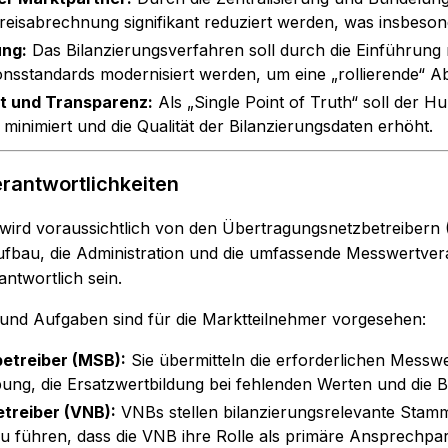
kreisabrechnung signifikant reduziert werden, was insbesond
ung:
Das Bilanzierungsverfahren soll durch die Einführung
nsstandards modernisiert werden, um eine „rollierende“ 
t und Transparenz:
Als „Single Point of Truth“ soll der H
 minimiert und die Qualität der Bilanzierungsdaten erhöht.
erantwortlichkeiten
ird voraussichtlich von den Übertragungsnetzbetreibern 
Aufbau, die Administration und die umfassende Messwertve
antwortlich sein.
 und Aufgaben sind für die Marktteilnehmer vorgesehen:
etreiber (MSB):
Sie übermitteln die erforderlichen Messwe
ung, die Ersatzwertbildung bei fehlenden Werten und die B
etreiber (VNB):
VNBs stellen bilanzierungsrelevante Stammd
 führen, dass die VNB ihre Rolle als primäre Ansprechpartne