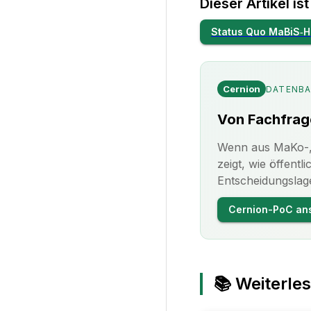
Dieser Artikel is
Status Quo MaBiS‑H
Cernion
DATENBA
Von Fachfrag
Wenn aus MaKo-, 
zeigt, wie öffent
Entscheidungslag
Cernion-PoC an
📚 Weiterle