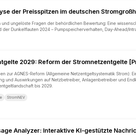
alyse der Preisspitzen im deutschen Stromgr
und ungelöste Fragen der behördlichen Bewertung: Eine wissenscha
er Dunkelflauten 2024 – Pumpspeicherverhalten, Day-Ahead/Intrad
gelte 2029: Reform der Stromnetzentgelte [P
en zur AGNES-Reform (Allgemeine Netzentgeltsystematik Strom): Ei
ung und Auswirkungen auf Netzbetreiber, Anlagenbetreiber und End
ntgeltlandschaft bis 2029.
te
StromNEV
ge Analyzer: Interaktive KI-gestützte Nachric