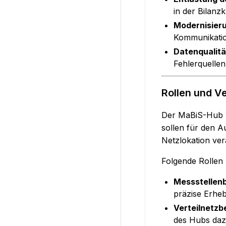
in der Bilanz
Modernisier
Kommunikatio
Datenqualitä
Fehlerquellen
Rollen und V
Der MaBiS-Hub w
sollen für den 
Netzlokation ver
Folgende Rollen
Messstellenb
präzise Erheb
Verteilnetzb
des Hubs dazu