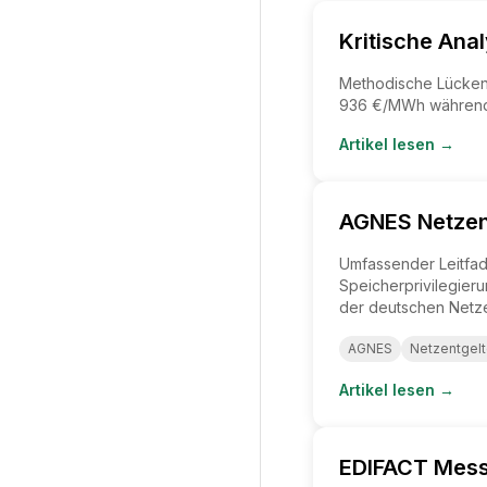
Kritische An
Methodische Lücken 
936 €/MWh während d
Artikel lesen →
AGNES Netzent
Umfassender Leitfad
Speicherprivilegier
der deutschen Netze
AGNES
Netzentgel
Artikel lesen →
EDIFACT Messa