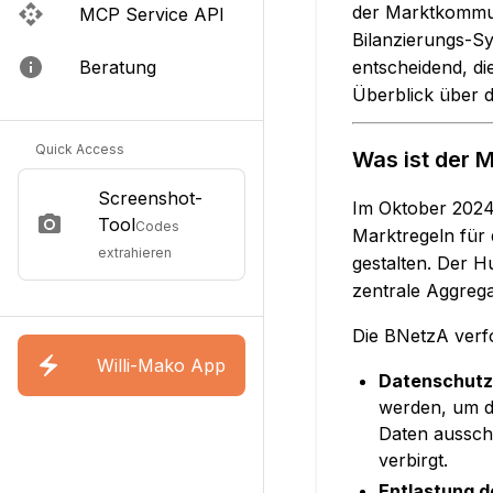
der Marktkommuni
MCP Service API
Bilanzierungs-S
entscheidend, di
Beratung
Überblick über 
Quick Access
Was ist der 
Screenshot-
Im Oktober 2024
Tool
Codes
Marktregeln für
extrahieren
gestalten. Der Hu
zentrale Aggrega
Die BNetzA verfo
Willi-Mako App
Datenschutz
werden, um d
Daten ausschl
verbirgt.
Entlastung d