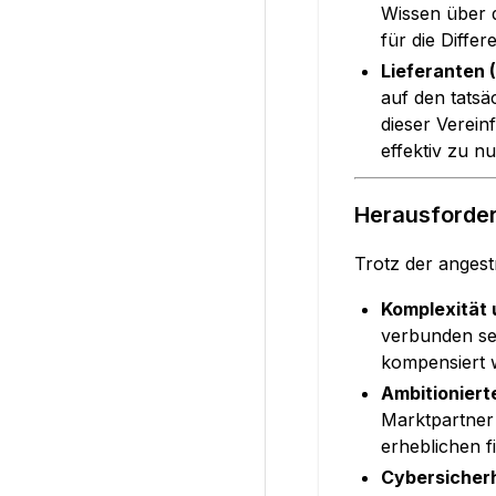
Wissen über d
für die Diffe
Lieferanten 
auf den tatsä
dieser Verein
effektiv zu nu
Herausforder
Trotz der anges
Komplexität 
verbunden sei
kompensiert 
Ambitionierte
Marktpartner 
erheblichen f
Cybersicherh