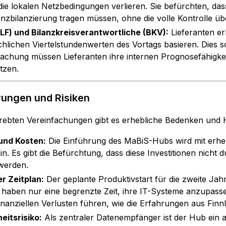
ie lokalen Netzbedingungen verlieren. Sie befürchten, dass
renzbilanzierung tragen müssen, ohne die volle Kontrolle ü
(LF) und Bilanzkreisverantwortliche (BKV):
Lieferanten er
chlichen Viertelstundenwerten des Vortags basieren. Dies 
fachung müssen Lieferanten ihre internen Prognosefähigkei
tzen.
ungen und Risiken
trebten Vereinfachungen gibt es erhebliche Bedenken und
und Kosten:
Die Einführung des MaBiS-Hubs wird mit erheb
n. Es gibt die Befürchtung, dass diese Investitionen nicht
werden.
r Zeitplan:
Der geplante Produktivstart für die zweite Jahre
haben nur eine begrenzte Zeit, ihre IT-Systeme anzupasse
inanziellen Verlusten führen, wie die Erfahrungen aus Finn
eitsrisiko:
Als zentraler Datenempfänger ist der Hub ein att