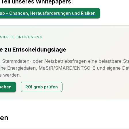
t Teil unseres Whitepapers:
ub – Chancen, Herausforderungen und Risiken
SIERTE EINORDNUNG
e zu Entscheidungslage
Stammdaten- oder Netzbetriebsfragen eine belastbare Sta
liche Energiedaten, MaStR/SMARD/ENTSO-E und eigene Daten 
e werden.
sehen
ROI grob prüfen
sen