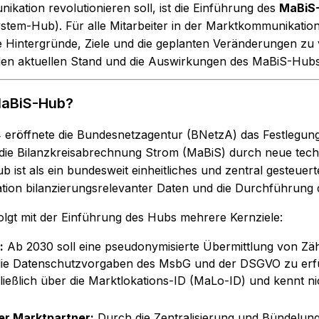
kation revolutionieren soll, ist die Einführung des
MaBiS
ystem-Hub). Für alle Mitarbeiter in der Marktkommunikati
e Hintergründe, Ziele und die geplanten Veränderungen zu v
den aktuellen Stand und die Auswirkungen des MaBiS-Hubs
MaBiS-Hub?
 eröffnete die Bundesnetzagentur (BNetzA) das Festlegung
 die Bilanzkreisabrechnung Strom (MaBiS) durch neue tech
b ist als ein bundesweit einheitliches und zentral gesteuer
tion bilanzierungsrelevanter Daten und die Durchführung 
lgt mit der Einführung des Hubs mehrere Kernziele:
:
Ab 2030 soll eine pseudonymisierte Übermittlung von Zäh
ie Datenschutzvorgaben des MsbG und der DSGVO zu erfül
ießlich über die Marktlokations-ID (MaLo-ID) und kennt ni
er Marktpartner:
Durch die Zentralisierung und Bündelung