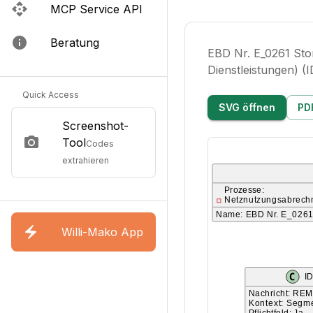
MCP Service API
Beratung
EBD Nr. E_0261 Sto
Dienstleistungen) (
Quick Access
SVG öffnen
PD
Screenshot-
Tool
Codes
extrahieren
Willi-Mako App