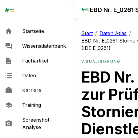
Startseite
Start
/
Daten Atlas
/
EBD Nr. E_0261 Storno v
Wissensdatenbank
(IDE:E_0261)
Fachartikel
VISUALISIERUNG
EBD Nr.
Daten
zur Prü
Karriere
Training
Stornie
Screenshot-
Dienstl
Analyse