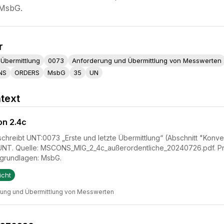
 MsbG.
r
 Übermittlung
0073
Anforderung und Übermittlung von Messwerten
NS
ORDERS
MsbG
35
UN
text
on 2.4c
hreibt UNT:0073 „Erste und letzte Übermittlung“ (Abschnitt "Konvert
UNT. Quelle: MSCONS_MIG_2_4c_außerordentliche_20240726.pdf. Pr
grundlagen: MsbG.
icht
rung und Übermittlung von Messwerten