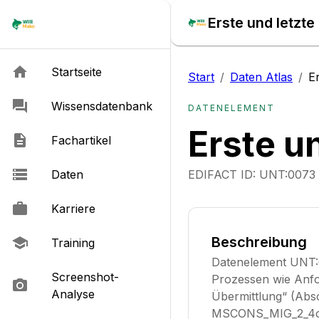
Erste und letzte
Startseite
Start
/
Daten Atlas
/
E
Wissensdatenbank
DATENELEMENT
Erste u
Fachartikel
Daten
EDIFACT ID:
UNT:0073
Karriere
Beschreibung
Training
Datenelement UNT:0
Screenshot-
Prozessen wie Anfo
Analyse
Übermittlung“ (Absc
MSCONS_MIG_2_4c_a