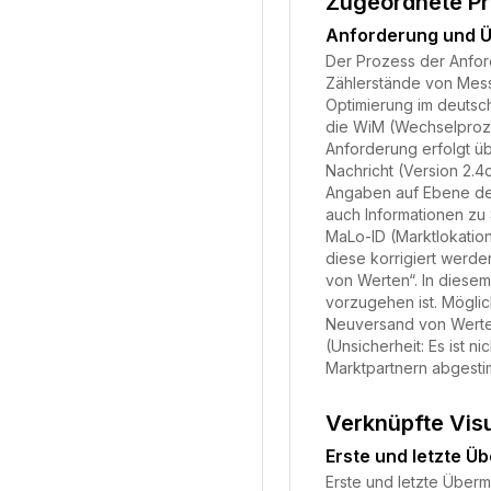
Zugeordnete P
Anforderung und Ü
Der Prozess der Anfor
Zählerstände von Messs
Optimierung im deutsc
die WiM (Wechselproze
Anforderung erfolgt ü
Nachricht (Version 2.
Angaben auf Ebene der
auch Informationen z
MaLo-ID (Marktlokation
diese korrigiert werde
von Werten“. In diesem
vorzugehen ist. Mögli
Neuversand von Werten
(Unsicherheit: Es ist 
Marktpartnern abgestim
Verknüpfte Vis
Erste und letzte Ü
Erste und letzte Über