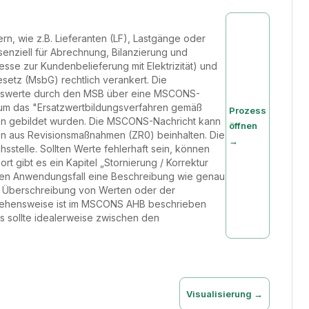
n, wie z.B. Lieferanten (LF), Lastgänge oder
enziell für Abrechnung, Bilanzierung und
se zur Kundenbelieferung mit Elektrizität) und
setz (MsbG) rechtlich verankert. Die
Messwerte durch den MSB über eine MSCONS-
 um das "Ersatzwertbildungsverfahren gemäß
Prozess
ion gebildet wurden. Die MSCONS-Nachricht kann
öffnen
 aus Revisionsmaßnahmen (ZR0) beinhalten. Die
→
sstelle. Sollten Werte fehlerhaft sein, können
t gibt es ein Kapitel „Stornierung / Korrektur
 jeden Anwendungsfall eine Beschreibung wie genau
e Überschreibung von Werten oder der
rgehensweise ist im MSCONS AHB beschrieben
es sollte idealerweise zwischen den
Visualisierung →