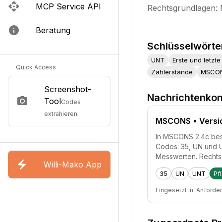
MCP Service API
Rechtsgrundlagen:
Beratung
Schlüsselwörte
UNT
Erste und letzte
Quick Access
Zählerstände
MSCO
Screenshot-
Nachrichtenkon
Tool
Codes
extrahieren
MSCONS
• Versi
In MSCONS 2.4c besc
Codes: 35, UN und 
Messwerten. Rechts
Willi-Mako App
35
UN
UNT
Pfl
Eingesetzt in:
Anforde