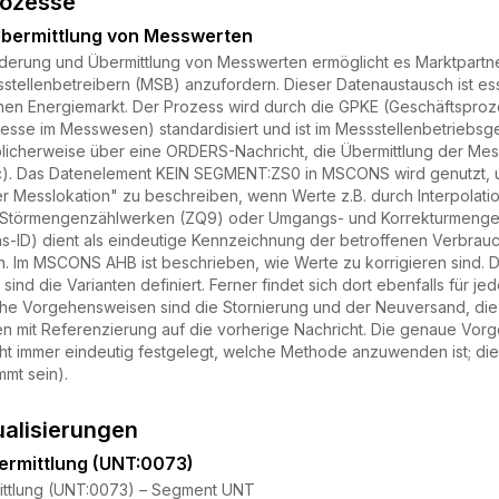
rozesse
bermittlung von Messwerten
derung und Übermittlung von Messwerten ermöglicht es Marktpartner
tellenbetreibern (MSB) anzufordern. Dieser Datenaustausch ist ess
hen Energiemarkt. Der Prozess wird durch die GPKE (Geschäftsprozes
sse im Messwesen) standardisiert und ist im Messstellenbetriebsge
blicherweise über eine ORDERS-Nachricht, die Übermittlung der 
4c). Das Datenelement KEIN SEGMENT:ZS0 in MSCONS wird genutzt,
 Messlokation" zu beschreiben, wenn Werte z.B. durch Interpolat
u Störmengenzählwerken (ZQ9) oder Umgangs- und Korrekturmengen
s-ID) dient als eindeutige Kennzeichnung der betroffenen Verbrauch
n. Im MSCONS AHB ist beschrieben, wie Werte zu korrigieren sind. Dor
 sind die Varianten definiert. Ferner findet sich dort ebenfalls für
che Vorgehensweisen sind die Stornierung und der Neuversand, di
 mit Referenzierung auf die vorherige Nachricht. Die genaue Vo
nicht immer eindeutig festgelegt, welche Methode anzuwenden ist; di
mt sein).
ualisierungen
bermittlung (UNT:0073)
mittlung (UNT:0073) – Segment UNT