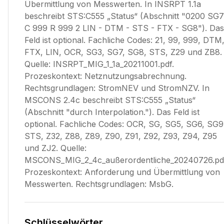
Übermittlung von Messwerten. In INSRPT 1.1a
beschreibt STS:C555 „Status“ (Abschnitt "0200 SG7
C 999 R 999 2 LIN - DTM - STS - FTX - SG8"). Das
Feld ist optional. Fachliche Codes: 21, 99, 999, DTM
FTX, LIN, OCR, SG3, SG7, SG8, STS, Z29 und ZB8.
Quelle: INSRPT_MIG_1_1a_20211001.pdf.
Prozeskontext: Netznutzungsabrechnung.
Rechtsgrundlagen: StromNEV und StromNZV. In
MSCONS 2.4c beschreibt STS:C555 „Status“
(Abschnitt "durch Interpolation."). Das Feld ist
optional. Fachliche Codes: OCR, SG, SG5, SG6, SG9
STS, Z32, Z88, Z89, Z90, Z91, Z92, Z93, Z94, Z95
und ZJ2. Quelle:
MSCONS_MIG_2_4c_außerordentliche_20240726.pd
Prozeskontext: Anforderung und Übermittlung von
Messwerten. Rechtsgrundlagen: MsbG.
Schlüsselwörter