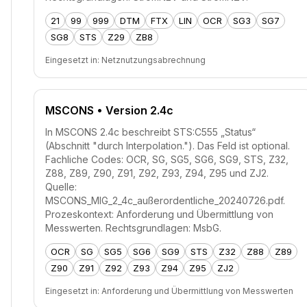
21
99
999
DTM
FTX
LIN
OCR
SG3
SG7
SG8
STS
Z29
ZB8
Eingesetzt in:
Netznutzungsabrechnung
MSCONS
• Version 2.4c
In MSCONS 2.4c beschreibt STS:C555 „Status“
(Abschnitt "durch Interpolation."). Das Feld ist optional.
Fachliche Codes: OCR, SG, SG5, SG6, SG9, STS, Z32,
Z88, Z89, Z90, Z91, Z92, Z93, Z94, Z95 und ZJ2.
Quelle:
MSCONS_MIG_2_4c_außerordentliche_20240726.pdf.
Prozeskontext: Anforderung und Übermittlung von
Messwerten. Rechtsgrundlagen: MsbG.
OCR
SG
SG5
SG6
SG9
STS
Z32
Z88
Z89
Z90
Z91
Z92
Z93
Z94
Z95
ZJ2
Eingesetzt in:
Anforderung und Übermittlung von Messwerten