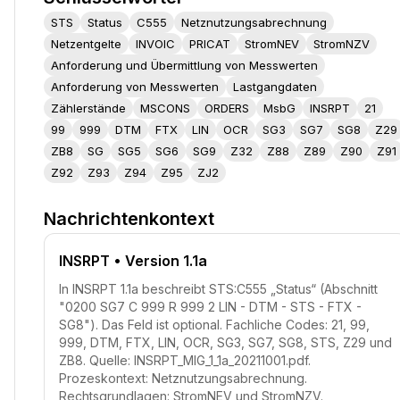
STS
Status
C555
Netznutzungsabrechnung
Netzentgelte
INVOIC
PRICAT
StromNEV
StromNZV
Anforderung und Übermittlung von Messwerten
Anforderung von Messwerten
Lastgangdaten
Zählerstände
MSCONS
ORDERS
MsbG
INSRPT
21
99
999
DTM
FTX
LIN
OCR
SG3
SG7
SG8
Z29
ZB8
SG
SG5
SG6
SG9
Z32
Z88
Z89
Z90
Z91
Z92
Z93
Z94
Z95
ZJ2
Nachrichtenkontext
INSRPT
• Version 1.1a
In INSRPT 1.1a beschreibt STS:C555 „Status“ (Abschnitt
"0200 SG7 C 999 R 999 2 LIN - DTM - STS - FTX -
SG8"). Das Feld ist optional. Fachliche Codes: 21, 99,
999, DTM, FTX, LIN, OCR, SG3, SG7, SG8, STS, Z29 und
ZB8. Quelle: INSRPT_MIG_1_1a_20211001.pdf.
Prozeskontext: Netznutzungsabrechnung.
Rechtsgrundlagen: StromNEV und StromNZV.