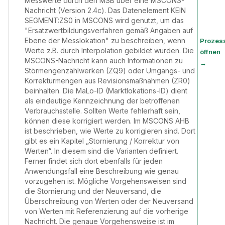
Messwerte durch den MSB über eine MSCONS-
Nachricht (Version 2.4c). Das Datenelement KEIN
SEGMENT:ZS0 in MSCONS wird genutzt, um das
"Ersatzwertbildungsverfahren gemäß Angaben auf
Ebene der Messlokation" zu beschreiben, wenn
Prozes
Werte z.B. durch Interpolation gebildet wurden. Die
öffnen
MSCONS-Nachricht kann auch Informationen zu
→
Störmengenzählwerken (ZQ9) oder Umgangs- und
Korrekturmengen aus Revisionsmaßnahmen (ZR0)
beinhalten. Die MaLo-ID (Marktlokations-ID) dient
als eindeutige Kennzeichnung der betroffenen
Verbrauchsstelle. Sollten Werte fehlerhaft sein,
können diese korrigiert werden. Im MSCONS AHB
ist beschrieben, wie Werte zu korrigieren sind. Dort
gibt es ein Kapitel „Stornierung / Korrektur von
Werten“. In diesem sind die Varianten definiert.
Ferner findet sich dort ebenfalls für jeden
Anwendungsfall eine Beschreibung wie genau
vorzugehen ist. Mögliche Vorgehensweisen sind
die Stornierung und der Neuversand, die
Überschreibung von Werten oder der Neuversand
von Werten mit Referenzierung auf die vorherige
Nachricht. Die genaue Vorgehensweise ist im