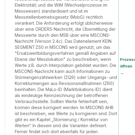
Elektrizität) und die WiM (Wechselprozesse im
Messwesen) standardisiert und ist im
Messstellenbetriebsgesetz (MsbG) rechtlich
verankert. Die Anforderung erfolgt üblicherweise
über eine ORDERS-Nachricht, die Übermittlung der
Messwerte durch den MSB über eine MSCONS-
Nachricht (Version 2.4c). Das Datenelement KEIN
SEGMENT:ZS0 in MSCONS wird genutzt, um das
"Ersatzwertbildungsverfahren gemäß Angaben auf
Ebene der Messlokation" zu beschreiben, wenn
Prozes
Werte z.B. durch Interpolation gebildet wurden. Die
öffnen
MSCONS-Nachricht kann auch Informationen zu
→
Störmengenzählwerken (ZQ9) oder Umgangs- und
Korrekturmengen aus Revisionsmaßnahmen (ZR0)
beinhalten. Die MaLo-ID (Marktlokations-ID) dient
als eindeutige Kennzeichnung der betroffenen
Verbrauchsstelle. Sollten Werte fehlerhaft sein,
können diese korrigiert werden. Im MSCONS AHB
ist beschrieben, wie Werte zu korrigieren sind. Dort
gibt es ein Kapitel „Stornierung / Korrektur von
Werten“. In diesem sind die Varianten definiert.
Ferner findet sich dort ebenfalls für jeden