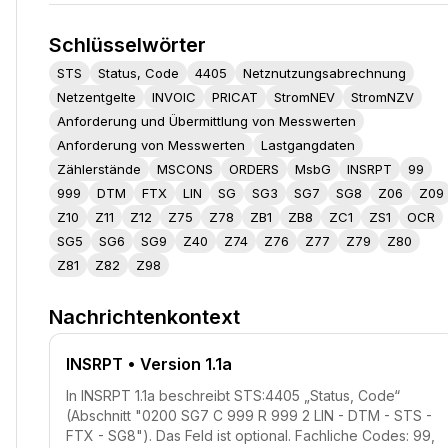
Schlüsselwörter
STS
Status, Code
4405
Netznutzungsabrechnung
Netzentgelte
INVOIC
PRICAT
StromNEV
StromNZV
Anforderung und Übermittlung von Messwerten
Anforderung von Messwerten
Lastgangdaten
Zählerstände
MSCONS
ORDERS
MsbG
INSRPT
99
999
DTM
FTX
LIN
SG
SG3
SG7
SG8
Z06
Z09
Z10
Z11
Z12
Z75
Z78
ZB1
ZB8
ZC1
ZS1
OCR
SG5
SG6
SG9
Z40
Z74
Z76
Z77
Z79
Z80
Z81
Z82
Z98
Nachrichtenkontext
INSRPT
• Version 1.1a
In INSRPT 1.1a beschreibt STS:4405 „Status, Code“
(Abschnitt "0200 SG7 C 999 R 999 2 LIN - DTM - STS -
FTX - SG8"). Das Feld ist optional. Fachliche Codes: 99,