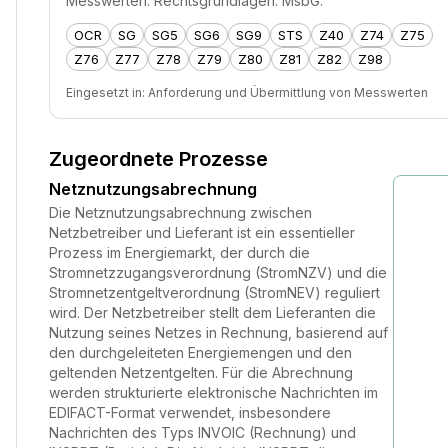
Messwerten. Rechtsgrundlagen: MsbG.
OCR
SG
SG5
SG6
SG9
STS
Z40
Z74
Z75
Z76
Z77
Z78
Z79
Z80
Z81
Z82
Z98
Eingesetzt in:
Anforderung und Übermittlung von Messwerten
Zugeordnete Prozesse
Netznutzungsabrechnung
Die Netznutzungsabrechnung zwischen
Netzbetreiber und Lieferant ist ein essentieller
Prozess im Energiemarkt, der durch die
Stromnetzzugangsverordnung (StromNZV) und die
Stromnetzentgeltverordnung (StromNEV) reguliert
wird. Der Netzbetreiber stellt dem Lieferanten die
Nutzung seines Netzes in Rechnung, basierend auf
den durchgeleiteten Energiemengen und den
geltenden Netzentgelten. Für die Abrechnung
werden strukturierte elektronische Nachrichten im
EDIFACT-Format verwendet, insbesondere
Nachrichten des Typs INVOIC (Rechnung) und