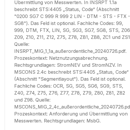
Übermittlung von Messwerten. In INSRPT 1.1a
beschreibt STS:4405 „Status, Code“ (Abschnitt
"0200 SG7 C 999 R 999 2 LIN - DTM - STS - FTX -
SG8"). Das Feld ist optional. Fachliche Codes: 99,
999, DTM, FTX, LIN, SG, SG3, SG7, SG8, STS, Z06
Z09, Z10, Z11, Z12, Z75, Z78, ZB1, ZB8, ZC1 und ZS1
Quelle:
INSRPT_MIG_1_1a_außerordentliche_20240726.pdf.
Prozeskontext: Netznutzungsabrechnung.
Rechtsgrundlagen: StromNEV und StromNZV. In
MSCONS 2.4c beschreibt STS:4405 „Status, Code“
(Abschnitt "Segmentlayout"). Das Feld ist optional.
Fachliche Codes: OCR, SG, SG5, SG6, SG9, STS,
Z40, Z74, Z75, Z76, Z77, Z78, Z79, Z80, Z81, Z82
und Z98. Quelle:
MSCONS_MIG_2_4c_außerordentliche_20240726.pd
Prozeskontext: Anforderung und Übermittlung von
Messwerten. Rechtsgrundlagen: MsbG.