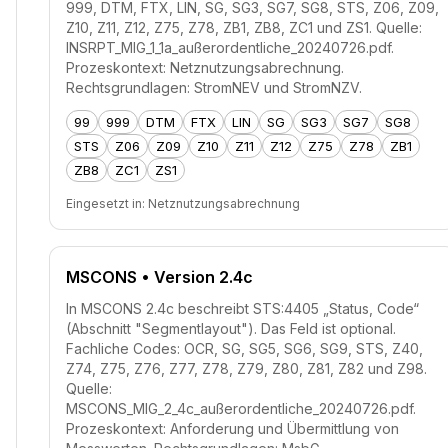
999, DTM, FTX, LIN, SG, SG3, SG7, SG8, STS, Z06, Z09,
Z10, Z11, Z12, Z75, Z78, ZB1, ZB8, ZC1 und ZS1. Quelle:
INSRPT_MIG_1_1a_außerordentliche_20240726.pdf.
Prozeskontext: Netznutzungsabrechnung.
Rechtsgrundlagen: StromNEV und StromNZV.
99
999
DTM
FTX
LIN
SG
SG3
SG7
SG8
STS
Z06
Z09
Z10
Z11
Z12
Z75
Z78
ZB1
ZB8
ZC1
ZS1
Eingesetzt in:
Netznutzungsabrechnung
MSCONS
• Version 2.4c
In MSCONS 2.4c beschreibt STS:4405 „Status, Code“
(Abschnitt "Segmentlayout"). Das Feld ist optional.
Fachliche Codes: OCR, SG, SG5, SG6, SG9, STS, Z40,
Z74, Z75, Z76, Z77, Z78, Z79, Z80, Z81, Z82 und Z98.
Quelle:
MSCONS_MIG_2_4c_außerordentliche_20240726.pdf.
Prozeskontext: Anforderung und Übermittlung von