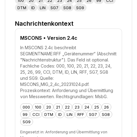
100
20
21
22
23
24
25
26
99
CCI
DTM
ID
LIN
SG7
SG8
SG9
Nachrichtenkontext
MSCONS
• Version 2.4c
In MSCONS 2.4c beschreibt
SEGMENTNAME:RFF „Gerätenummer“ (Abschnitt
"Nachrichtenstruktur"). Das Feld ist optional.
Fachliche Codes: 000, 100, 20, 21, 22, 23, 24,
25, 26, 99, CCI, DTM, ID, LIN, RFF, SG7, SG8
und SG9. Quelle:
MSCONS_MIG_2_4c_20231024.pdf.
Prozeskontext: Anforderung und Übermittlung
von Messwerten. Rechtsgrundlagen: MsbG.
000
100
20
21
22
23
24
25
26
99
CCI
DTM
ID
LIN
RFF
SG7
SG8
SG9
Eingesetzt in:
Anforderung und Übermittlung von