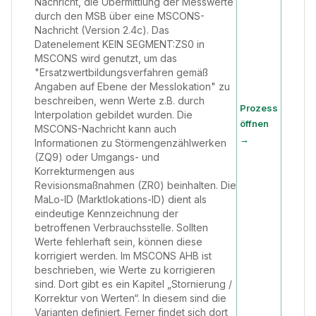
Nachricht, die Übermittlung der Messwerte
durch den MSB über eine MSCONS-
Nachricht (Version 2.4c). Das
Datenelement KEIN SEGMENT:ZS0 in
MSCONS wird genutzt, um das
"Ersatzwertbildungsverfahren gemäß
Angaben auf Ebene der Messlokation" zu
beschreiben, wenn Werte z.B. durch
Prozess
Interpolation gebildet wurden. Die
öffnen
MSCONS-Nachricht kann auch
→
Informationen zu Störmengenzählwerken
(ZQ9) oder Umgangs- und
Korrekturmengen aus
Revisionsmaßnahmen (ZR0) beinhalten. Die
MaLo-ID (Marktlokations-ID) dient als
eindeutige Kennzeichnung der
betroffenen Verbrauchsstelle. Sollten
Werte fehlerhaft sein, können diese
korrigiert werden. Im MSCONS AHB ist
beschrieben, wie Werte zu korrigieren
sind. Dort gibt es ein Kapitel „Stornierung /
Korrektur von Werten“. In diesem sind die
Varianten definiert. Ferner findet sich dort