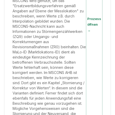
MSCONS wird genutzt, um das
"Ersatzwertbildungsverfahren gemäß
Angaben auf Ebene der Messlokation" zu
beschreiben, wenn Werte z.B. durch
Prozess
Interpolation gebildet wurden. Die
öffnen
MSCONS-Nachricht kann auch
→
Informationen zu Störmengenzählwerken
(ZQ9) oder Umgangs- und
Korrekturmengen aus
Revisionsmaßnahmen (ZR0) beinhalten. Die
MaLo-ID (Marktlokations-ID) dient als
eindeutige Kennzeichnung der
betroffenen Verbrauchsstelle. Sollten
Werte fehlerhaft sein, können diese
korrigiert werden. Im MSCONS AHB ist
beschrieben, wie Werte zu korrigieren
sind. Dort gibt es ein Kapitel „Stornierung /
Korrektur von Werten“. In diesem sind die
Varianten definiert. Ferner findet sich dort
ebenfalls für jeden Anwendungsfall eine
Beschreibung wie genau vorzugehen ist.
Mögliche Vorgehensweisen sind die
Stornierung und der Neuversand, die