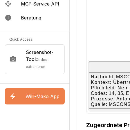
MCP Service API
Beratung
Quick Access
Screenshot-
Tool
Codes
extrahieren
Willi-Mako App
Zugeordnete P