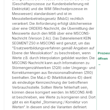
(Geschäftsprozesse zur Kundenbelieferung mit
Elektrizität) und die WiM (Wechselprozesse im
Messwesen) standardisiert und ist im
Messstellenbetriebsgesetz (MsbG) rechtlich
verankert. Die Anforderung erfolgt üblicherweise
über eine ORDERS-Nachricht, die Übermittlung der
Messwerte durch den MSB über eine MSCONS-
Nachricht (Version 2.4c). Das Datenelement KEIN
SEGMENT:ZS0 in MSCONS wird genutzt, um das
"Ersatzwertbildungsverfahren gemäß Angaben auf
Ebene der Messlokation" zu beschreiben, wenn
Prozes
Werte z.B. durch Interpolation gebildet wurden. Die
öffnen
MSCONS-Nachricht kann auch Informationen zu
→
Störmengenzählwerken (ZQ9) oder Umgangs- und
Korrekturmengen aus Revisionsmaßnahmen (ZR0)
beinhalten. Die MaLo-ID (Marktlokations-ID) dient
als eindeutige Kennzeichnung der betroffenen
Verbrauchsstelle. Sollten Werte fehlerhaft sein,
können diese korrigiert werden. Im MSCONS AHB
ist beschrieben, wie Werte zu korrigieren sind. Dort
gibt es ein Kapitel „Stornierung / Korrektur von
Werten“. In diesem sind die Varianten definiert.