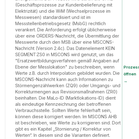
(Geschäftsprozesse zur Kundenbelieferung mit
Elektrizität) und die WiM (Wechselprozesse im
Messwesen) standardisiert und ist im
Messstellenbetriebsgesetz (MsbG) rechtlich
verankert. Die Anforderung erfolgt üblicherweise
über eine ORDERS-Nachricht, die Übermittlung der
Messwerte durch den MSB über eine MSCONS-
Nachricht (Version 2.4c). Das Datenelement KEIN
SEGMENT:ZS0 in MSCONS wird genutzt, um das
"Ersatzwertbildungsverfahren gemäß Angaben auf
Ebene der Messlokation" zu beschreiben, wenn
Prozes
Werte z.B. durch Interpolation gebildet wurden. Die
öffnen
MSCONS-Nachricht kann auch Informationen zu
→
Störmengenzählwerken (ZQ9) oder Umgangs- und
Korrekturmengen aus Revisionsmaßnahmen (ZR0)
beinhalten. Die MaLo-ID (Marktlokations-ID) dient
als eindeutige Kennzeichnung der betroffenen
Verbrauchsstelle. Sollten Werte fehlerhaft sein,
können diese korrigiert werden. Im MSCONS AHB
ist beschrieben, wie Werte zu korrigieren sind. Dort
gibt es ein Kapitel „Stornierung / Korrektur von
Werten“. In diesem sind die Varianten definiert.