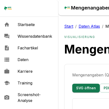
Mengenangaben 
Startseite
Start
/
Daten Atlas
/
M
Wissensdatenbank
VISUALISIERUNG
Mengen
Fachartikel
Daten
Karriere
Mengenangaben (Q
Training
SVG öffnen
PD
Screenshot-
Analyse