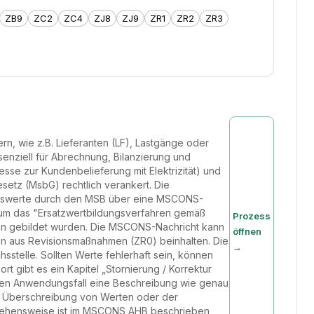
ZB9
ZC2
ZC4
ZJ8
ZJ9
ZR1
ZR2
ZR3
n, wie z.B. Lieferanten (LF), Lastgänge oder
enziell für Abrechnung, Bilanzierung und
se zur Kundenbelieferung mit Elektrizität) und
setz (MsbG) rechtlich verankert. Die
Messwerte durch den MSB über eine MSCONS-
 um das "Ersatzwertbildungsverfahren gemäß
Prozess
ion gebildet wurden. Die MSCONS-Nachricht kann
öffnen
 aus Revisionsmaßnahmen (ZR0) beinhalten. Die
→
sstelle. Sollten Werte fehlerhaft sein, können
t gibt es ein Kapitel „Stornierung / Korrektur
 jeden Anwendungsfall eine Beschreibung wie genau
e Überschreibung von Werten oder der
rgehensweise ist im MSCONS AHB beschrieben