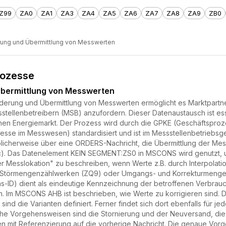
Z99
ZA0
ZA1
ZA3
ZA4
ZA5
ZA6
ZA7
ZA8
ZA9
ZB0
rung und Übermittlung von Messwerten
rozesse
bermittlung von Messwerten
derung und Übermittlung von Messwerten ermöglicht es Marktpartner
tellenbetreibern (MSB) anzufordern. Dieser Datenaustausch ist ess
hen Energiemarkt. Der Prozess wird durch die GPKE (Geschäftsprozes
sse im Messwesen) standardisiert und ist im Messstellenbetriebsge
blicherweise über eine ORDERS-Nachricht, die Übermittlung der 
4c). Das Datenelement KEIN SEGMENT:ZS0 in MSCONS wird genutzt,
 Messlokation" zu beschreiben, wenn Werte z.B. durch Interpolat
u Störmengenzählwerken (ZQ9) oder Umgangs- und Korrekturmengen
s-ID) dient als eindeutige Kennzeichnung der betroffenen Verbrauch
n. Im MSCONS AHB ist beschrieben, wie Werte zu korrigieren sind. Dor
 sind die Varianten definiert. Ferner findet sich dort ebenfalls für
che Vorgehensweisen sind die Stornierung und der Neuversand, di
 mit Referenzierung auf die vorherige Nachricht. Die genaue Vo