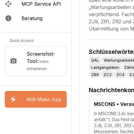
spielt eine Rolle 
MCP Service API
„Wartungsarbeiten 
verpflichtend. Fac
Beratung
ZJ9, ZR1, ZR2 und
Übermittlung von M
Quick Access
Schlüsselwörte
Screenshot-
QAL
Wartungsarbeit
Tool
Codes
Lastgangdaten
Zähl
extrahieren
ZB9
ZC2
ZC4
ZJ
Nachrichtenkon
Willi-Mako App
MSCONS
• Versi
In MSCONS 2.4c bes
anfällt."). Das Feld
ZJ8, ZJ9, ZR1, ZR2
Messwerten. Rechts