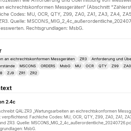
in Prozessen wie Anforderung und Übermittlung von Messw
an eichrechtskonformen Messgeräten“ (Abschnitt "Zählersta
hliche Codes: MU, OCR, QTY, Z99, ZA0, ZA1, ZA3, ZA4, ZA
 ZR3. Quelle: MSCONS_MIG_2_4c_außerordentliche_2024072
esswerten. Rechtsgrundlagen: MsbG.
r
en an eichrechtskonformen Messgeräten
ZR3
Anforderung und Übe
erstände
MSCONS
ORDERS
MsbG
MU
OCR
QTY
Z99
ZA0
8
ZJ9
ZR1
ZR2
text
on 2.4c
chreibt QAL:ZR3 „Wartungsarbeiten an eichrechtskonformen Messge
 ist verpflichtend. Fachliche Codes: MU, OCR, QTY, Z99, ZA0, ZA1, 
 und ZR3. Quelle: MSCONS_MIG_2_4c_außerordentliche_20240726.pdf
grundlagen: MsbG.