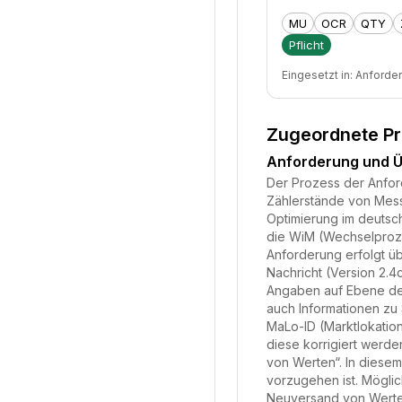
MU
OCR
QTY
Pflicht
Eingesetzt in:
Anforde
Zugeordnete P
Anforderung und Ü
Der Prozess der Anfor
Zählerstände von Messs
Optimierung im deutsc
die WiM (Wechselproze
Anforderung erfolgt ü
Nachricht (Version 2.
Angaben auf Ebene der
auch Informationen z
MaLo-ID (Marktlokation
diese korrigiert werde
von Werten“. In diesem
vorzugehen ist. Mögli
Neuversand von Werten