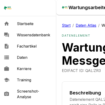
Wartungsarbeit
Startseite
Start
/
Daten Atlas
/
W
Wissensdatenbank
DATENELEMENT
Wartung
Fachartikel
Messge
Daten
Karriere
EDIFACT ID:
QAL:ZR3
Training
Screenshot-
Beschreibung
Analyse
Datenelement QAL: