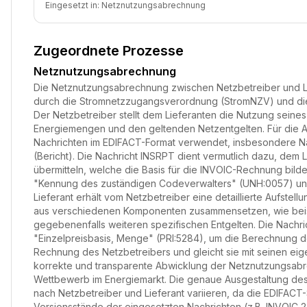
Eingesetzt in:
Netznutzungsabrechnung
Zugeordnete Prozesse
Netznutzungsabrechnung
Die Netznutzungsabrechnung zwischen Netzbetreiber und Lief
durch die Stromnetzzugangsverordnung (StromNZV) und die 
Der Netzbetreiber stellt dem Lieferanten die Nutzung seine
Energiemengen und den geltenden Netzentgelten. Für die A
Nachrichten im EDIFACT-Format verwendet, insbesondere 
(Bericht). Die Nachricht INSRPT dient vermutlich dazu, dem 
übermitteln, welche die Basis für die INVOIC-Rechnung bilde
"Kennung des zuständigen Codeverwalters" (UNH:0057) un
Lieferant erhält vom Netzbetreiber eine detaillierte Aufstel
aus verschiedenen Komponenten zusammensetzen, wie beispi
gegebenenfalls weiteren spezifischen Entgelten. Die Nachri
"Einzelpreisbasis, Menge" (PRI:5284), um die Berechnung der
Rechnung des Netzbetreibers und gleicht sie mit seinen eig
korrekte und transparente Abwicklung der Netznutzungsabr
Wettbewerb im Energiemarkt. Die genaue Ausgestaltung de
nach Netzbetreiber und Lieferant variieren, da die EDIFACT-
Versionsstände der eingesetzten Nachrichten (z.B. INVOIC 2.8