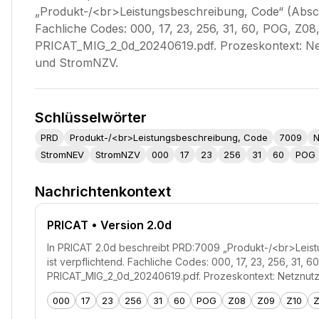
„Produkt-/<br>Leistungsbeschreibung, Code“ (Abschn
Fachliche Codes: 000, 17, 23, 256, 31, 60, POG, Z08,
PRICAT_MIG_2_0d_20240619.pdf. Prozeskontext: N
und StromNZV.
Schlüsselwörter
PRD
Produkt-/<br>Leistungsbeschreibung, Code
7009
N
StromNEV
StromNZV
000
17
23
256
31
60
POG
Nachrichtenkontext
PRICAT
• Version 2.0d
In PRICAT 2.0d beschreibt PRD:7009 „Produkt-/<br>Leist
ist verpflichtend. Fachliche Codes: 000, 17, 23, 256, 31, 6
PRICAT_MIG_2_0d_20240619.pdf. Prozeskontext: Netznut
000
17
23
256
31
60
POG
Z08
Z09
Z10
Z