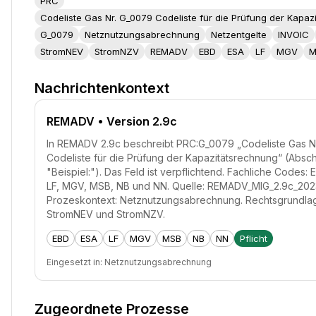
PRC
Codeliste Gas Nr. G_0079 Codeliste für die Prüfung der Kapa
G_0079
Netznutzungsabrechnung
Netzentgelte
INVOIC
StromNEV
StromNZV
REMADV
EBD
ESA
LF
MGV
M
Nachrichtenkontext
REMADV
• Version 2.9c
In REMADV 2.9c beschreibt PRC:G_0079 „Codeliste Gas N
Codeliste für die Prüfung der Kapazitätsrechnung“ (Absch
"Beispiel:"). Das Feld ist verpflichtend. Fachliche Codes: 
LF, MGV, MSB, NB und NN. Quelle: REMADV_MIG_2.9c_202
Prozeskontext: Netznutzungsabrechnung. Rechtsgrundla
StromNEV und StromNZV.
EBD
ESA
LF
MGV
MSB
NB
NN
Pflicht
Eingesetzt in:
Netznutzungsabrechnung
Zugeordnete Prozesse