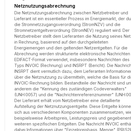
Netznutzungsabrechnung
Die Netznutzungsabrechnung zwischen Netzbetreiber und
Lieferant ist ein essentieller Prozess im Energiemarkt, der d
die Stromnetzzugangsverordnung (StromNZV) und die
Stromnetzentgeltverordnung (StromNEV) reguliert wird. Der
Netzbetreiber stellt dem Lieferanten die Nutzung seines Ne
in Rechnung, basierend auf den durchgeleiteten
Energiemengen und den geltenden Netzentgelten. Für die
Abrechnung werden strukturierte elektronische Nachrichten
EDIFACT-Format verwendet, insbesondere Nachrichten des
Typs INVOIC (Rechnung) und INSRPT (Bericht). Die Nachrich
INSRPT dient vermutlich dazu, dem Lieferanten Informatione
über die Netznutzung zu übermitteln, welche die Basis für d
INVOIC-Rechnung bilden. Bestandteile der Nachricht sind un
anderem die "Kennung des zuständigen Codeverwalters"
(UNH:0057) und die "Nachrichtenreferenznummer" (UNH:00
Der Lieferant erhält vom Netzbetreiber eine detaillierte
Aufstellung der Netznutzungsentgelte. Diese Entgelte könn
sich aus verschiedenen Komponenten zusammensetzen, wi
beispielsweise Arbeitspreis, Leistungspreis und gegebenenf
weiteren spezifischen Entgelten. Die Nachricht INVOIC enthä
dabei Informationen über "Einzelpreisbasis, Menge" (PRI:52