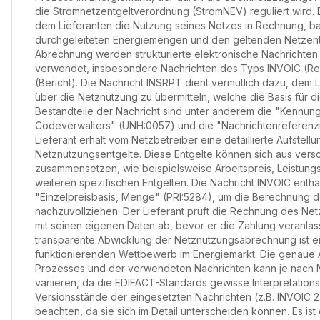
die Stromnetzentgeltverordnung (StromNEV) reguliert wird. D
dem Lieferanten die Nutzung seines Netzes in Rechnung, b
durchgeleiteten Energiemengen und den geltenden Netzentg
Abrechnung werden strukturierte elektronische Nachrichten
verwendet, insbesondere Nachrichten des Typs INVOIC (R
(Bericht). Die Nachricht INSRPT dient vermutlich dazu, dem 
über die Netznutzung zu übermitteln, welche die Basis für 
Bestandteile der Nachricht sind unter anderem die "Kennun
Codeverwalters" (UNH:0057) und die "Nachrichtenreferen
Lieferant erhält vom Netzbetreiber eine detaillierte Aufstell
Netznutzungsentgelte. Diese Entgelte können sich aus ve
zusammensetzen, wie beispielsweise Arbeitspreis, Leistung
weiteren spezifischen Entgelten. Die Nachricht INVOIC enthä
"Einzelpreisbasis, Menge" (PRI:5284), um die Berechnung d
nachzuvollziehen. Der Lieferant prüft die Rechnung des Netz
mit seinen eigenen Daten ab, bevor er die Zahlung veranlass
transparente Abwicklung der Netznutzungsabrechnung ist e
funktionierenden Wettbewerb im Energiemarkt. Die genaue 
Prozesses und der verwendeten Nachrichten kann je nach N
variieren, da die EDIFACT-Standards gewisse Interpretations
Versionsstände der eingesetzten Nachrichten (z.B. INVOIC 2.
beachten, da sie sich im Detail unterscheiden können. Es i