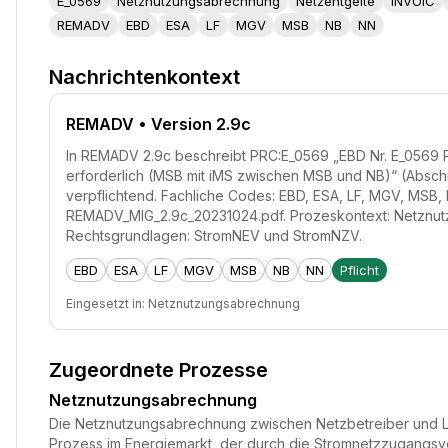
E_0569
Netznutzungsabrechnung
Netzentgelte
INVOIC
REMADV
EBD
ESA
LF
MGV
MSB
NB
NN
Nachrichtenkontext
REMADV
• Version 2.9c
In REMADV 2.9c beschreibt PRC:E_0569 „EBD Nr. E_0569 P
erforderlich (MSB mit iMS zwischen MSB und NB)“ (Abschnit
verpflichtend. Fachliche Codes: EBD, ESA, LF, MGV, MSB,
REMADV_MIG_2.9c_20231024.pdf. Prozeskontext: Netznu
Rechtsgrundlagen: StromNEV und StromNZV.
EBD
ESA
LF
MGV
MSB
NB
NN
Pflicht
Eingesetzt in:
Netznutzungsabrechnung
Zugeordnete Prozesse
Netznutzungsabrechnung
Die Netznutzungsabrechnung zwischen Netzbetreiber und Lief
Prozess im Energiemarkt, der durch die Stromnetzzugangs