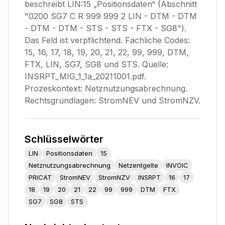
beschreibt LIN:15 „Positionsdaten“ (Abschnitt
"0200 SG7 C R 999 999 2 LIN - DTM - DTM
- DTM - DTM - STS - STS - FTX - SG8").
Das Feld ist verpflichtend. Fachliche Codes:
15, 16, 17, 18, 19, 20, 21, 22, 99, 999, DTM,
FTX, LIN, SG7, SG8 und STS. Quelle:
INSRPT_MIG_1_1a_20211001.pdf.
Prozeskontext: Netznutzungsabrechnung.
Rechtsgrundlagen: StromNEV und StromNZV.
Schlüsselwörter
LIN
Positionsdaten
15
Netznutzungsabrechnung
Netzentgelte
INVOIC
PRICAT
StromNEV
StromNZV
INSRPT
16
17
18
19
20
21
22
99
999
DTM
FTX
SG7
SG8
STS