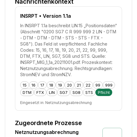
Nachrichtenkontext
INSRPT
• Version 1.1a
In INSRPT 1.1a beschreibt LIN:15 „Positionsdaten“
(Abschnitt "0200 SG7 C R 999 999 2 LIN - DTM
- DTM - DTM - DTM - STS - STS - FTX -
SG8"). Das Feld ist verpflichtend. Fachliche
Codes: 15, 16, 17, 18, 19, 20, 21, 22, 99, 999,
DTM, FTX, LIN, SG7, SG8 und STS. Quelle:
INSRPT_MIG_1_1a_20211001.pdf. Prozeskontext:
Netznutzungsabrechnung. Rechtsgrundlagen:
StromNEV und StromNZV.
15
16
17
18
19
20
21
22
99
999
DTM
FTX
LIN
SG7
SG8
STS
Pflicht
Eingesetzt in:
Netznutzungsabrechnung
Zugeordnete Prozesse
Netznutzungsabrechnung