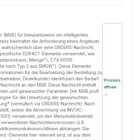
 (MSB) für beispielsweise ein intelligentes
zess beinhaltet die Anforderung eines Angebots
t wahrscheinlich über eine ORDERS-Nachricht,
spezifische EDIFACT-Elemente verwendet, wie
nzelpreisbasis, Menge"), CTA:00015
Werte nach Typ 2 aus SMGW"). Diese Elemente
formationen für die Bearbeitung der Bestellung zu
tzbetreiber, Direktkunde) identifiziert den Bedarf
Prozess
-Nachricht an den MSB. Diese Nachricht enthält
öffnen
tionen und gewünschter Parameter. Der MSB prüft
→
gungen für die Umsetzung der gewünschten
llung* (vermutlich via ORDERS-Nachricht). Nach
tellt, wobei die Abrechnung via INVOIC-
E:1001) verwendet, um den Messstellenbetrieb
e verwendeten Nachrichtenversionen (z.B.
ktkommunikationsrichtlinien abhängen. Die
-Elemente hier relevant sind, ist aus dem