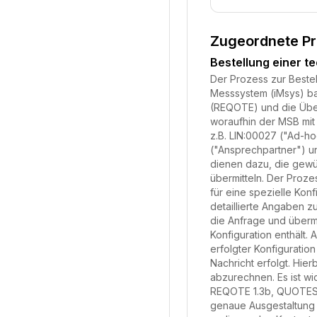
Zugeordnete P
Bestellung einer t
Der Prozess zur Bestel
Messsystem (iMsys) ba
(REQOTE) und die Über
woraufhin der MSB mit
z.B. LIN:00027 ("Ad-h
("Ansprechpartner") u
dienen dazu, die gewün
übermitteln. Der Prozes
für eine spezielle Kon
detaillierte Angaben z
die Anfrage und überm
Konfiguration enthält.
erfolgter Konfigurati
Nachricht erfolgt. Hi
abzurechnen. Es ist w
REQOTE 1.3b, QUOTES 1
genaue Ausgestaltung 