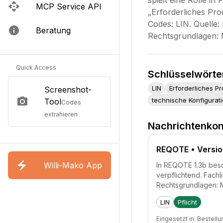
spielt eine Rolle i
MCP Service API
„Erforderliches Pro
Codes: LIN. Quelle
Beratung
Rechtsgrundlagen:
Quick Access
Schlüsselwörte
LIN
Erforderliches P
Screenshot-
technische Konfigurat
Tool
Codes
extrahieren
Nachrichtenkon
REQOTE
• Versio
Willi-Mako App
In REQOTE 1.3b besch
verpflichtend. Fach
Rechtsgrundlagen:
LIN
Pflicht
Eingesetzt in:
Bestellu