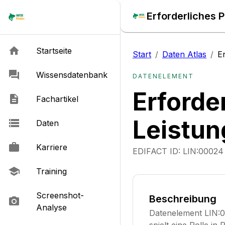
Erforderliches 
Startseite
Start
/
Daten Atlas
/
E
Wissensdatenbank
DATENELEMENT
Erforde
Fachartikel
Leistun
Daten
Karriere
EDIFACT ID:
LIN:00024
Training
Screenshot-
Beschreibung
Analyse
Datenelement LIN:0