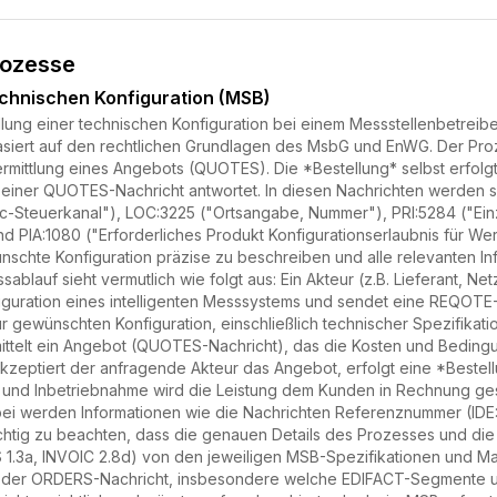
rozesse
echnischen Konfiguration (MSB)
lung einer technischen Konfiguration bei einem Messstellenbetreiber
siert auf den rechtlichen Grundlagen des MsbG und EnWG. Der Pro
mittlung eines Angebots (QUOTES). Die *Bestellung* selbst erfolg
 einer QUOTES-Nachricht antwortet. In diesen Nachrichten werden 
oc-Steuerkanal"), LOC:3225 ("Ortsangabe, Nummer"), PRI:5284 ("Ei
nd PIA:1080 ("Erforderliches Produkt Konfigurationserlaubnis für 
schte Konfiguration präzise zu beschreiben und alle relevanten In
sablauf sieht vermutlich wie folgt aus: Ein Akteur (z.B. Lieferant, Ne
figuration eines intelligenten Messsystems und sendet eine REQOTE
ur gewünschten Konfiguration, einschließlich technischer Spezifika
ittelt ein Angebot (QUOTES-Nachricht), das die Kosten und Bedin
 Akzeptiert der anfragende Akteur das Angebot, erfolgt eine *Beste
on und Inbetriebnahme wird die Leistung dem Kunden in Rechnung ges
erbei werden Informationen wie die Nachrichten Referenznummer (ID
ichtig zu beachten, dass die genauen Details des Prozesses und di
.3a, INVOIC 2.8d) von den jeweiligen MSB-Spezifikationen und Mar
der ORDERS-Nachricht, insbesondere welche EDIFACT-Segmente und 