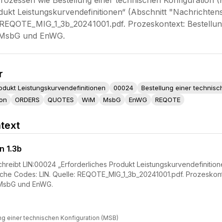
n Prozessen wie Bestellung einer technischen Konfiguratio
dukt Leistungskurvendefinitionen“ (Abschnitt "Nachrichtenst
: REQOTE_MIG_1_3b_20241001.pdf. Prozeskontext: Bestellun
 MsbG und EnWG.
r
rodukt Leistungskurvendefinitionen
00024
Bestellung einer technisc
ion
ORDERS
QUOTES
WiM
MsbG
EnWG
REQOTE
text
n 1.3b
reibt LIN:00024 „Erforderliches Produkt Leistungskurvendefinitionen
liche Codes: LIN. Quelle: REQOTE_MIG_1_3b_20241001.pdf. Prozeskont
 MsbG und EnWG.
ng einer technischen Konfiguration (MSB)