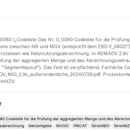
0080 („Codeliste Gas Nr. G_0080 Codeliste für die Prüfun
ums zwischen NB und MGV (entspricht dem EBD E_0802)“
in Prozessen wie Netznutzungsabrechnung. In REMADV 2.9c 
Prüfung der aggregierten Menge und des Abrechnungszeit
 "Segmentlayout"). Das Feld ist verpflichtend. Fachliche
DV_MIG_2.9c_außerordentliche_20240726.pdf. Prozeskonte
omNZV.
r
gsabrechnung
Netzentgelte
INVOIC
PRICAT
StromNEV
StromN