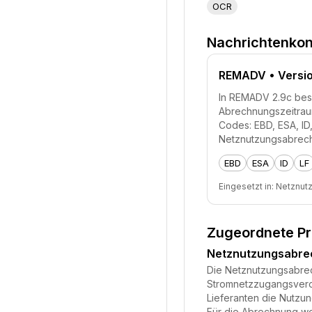
OCR
Nachrichtenkon
REMADV
• Versi
In REMADV 2.9c besc
Abrechnungszeitraum
Codes: EBD, ESA, I
Netznutzungsabrech
EBD
ESA
ID
LF
Eingesetzt in:
Netznut
Zugeordnete P
Netznutzungsabr
Die Netznutzungsabrech
Stromnetzzugangsveror
Lieferanten die Nutzu
Für die Abrechnung we