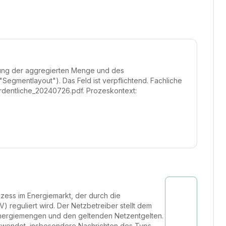
üfung der aggregierten Menge und des
egmentlayout"). Das Feld ist verpflichtend. Fachliche
rdentliche_20240726.pdf. Prozeskontext:
ozess im Energiemarkt, der durch die
eguliert wird. Der Netzbetreiber stellt dem
Energiemengen und den geltenden Netzentgelten.
erwendet, insbesondere Nachrichten des Typs