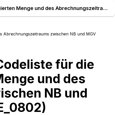
Codeliste Gas Nr. G_0080 Codeliste für die Prüfung der aggregierten Menge und des Abrechnungszeitraums zwischen NB und MGV (entspricht dem EBD E_0802) – Daten Atlas
d des Abrechnungszeitraums zwischen NB und MGV
odeliste für die
 Menge und des
ischen NB und
E_0802)