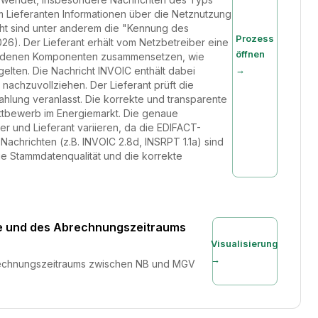
m Lieferanten Informationen über die Netznutzung
icht sind unter anderem die "Kennung des
Prozess
). Der Lieferant erhält vom Netzbetreiber eine
öffnen
schiedenen Komponenten zusammensetzen, wie
→
elten. Die Nachricht INVOIC enthält dabei
nachzuvollziehen. Der Lieferant prüft die
ahlung veranlasst. Die korrekte und transparente
ttbewerb im Energiemarkt. Die genaue
 und Lieferant variieren, da die EDIFACT-
achrichten (z.B. INVOIC 2.8d, INSRPT 1.1a) sind
ie Stammdatenqualität und die korrekte
nge und des Abrechnungszeitraums
Visualisierung
→
brechnungszeitraums zwischen NB und MGV