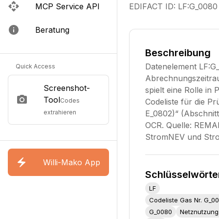
MCP Service API
EDIFACT ID:
LF:G_0080
Beratung
Beschreibung
Datenelement LF:G_
Quick Access
Abrechnungszeitra
Screenshot-
spielt eine Rolle 
Tool
Codes
Codeliste für die 
extrahieren
E_0802)“ (Abschnitt
OCR. Quelle: REMA
StromNEV und Str
Willi-Mako App
Schlüsselwörte
LF
G_0080
Netznutzun