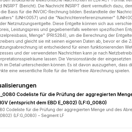
 INSRPT (Bericht). Die Nachricht INSRPT dient vermutlich dazu, de
 die Basis für die INVOIC-Rechnung bilden. Bestandteile der Nachr
lters" (UNH:0057) und die "Nachrichtenreferenznummer" (UNH:0026
ung der Netznutzungsentgelte. Diese Entgelte können sich aus ver
preis, Leistungspreis und gegebenenfalls weiteren spezifischen Entg
nzelpreisbasis, Menge" (PRI:5284), um die Berechnung der Entgelte 
ibers und gleicht sie mit seinen eigenen Daten ab, bevor er die Z
tzungsabrechnung ist entscheidend für einen funktionierenden We
zesses und der verwendeten Nachrichten kann je nach Netzbetreiber
rpretationsspielräume lassen. Die Versionsstände der eingesetzten N
ch im Detail unterscheiden können. Es ist davon auszugehen, dass d
te eine wesentliche Rolle für die fehlerfreie Abrechnung spielen.
ualisierungen
 G_0080 Codeliste für die Prüfung der aggregierten Me
GV (entspricht dem EBD E_0802) (LF:G_0080)
080 Codeliste für die Prüfung der aggregierten Menge und des A
_0802) (LF:G_0080) – Segment LF