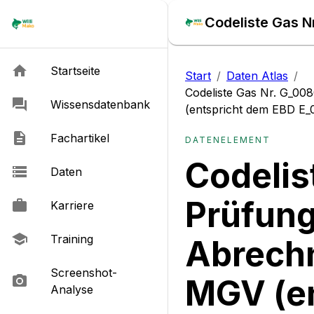
Startseite
Start
/
Daten Atlas
/
Codeliste Gas Nr. G_00
Wissensdatenbank
(entspricht dem EBD E_
Fachartikel
DATENELEMENT
Codelis
Daten
Prüfung
Karriere
Training
Abrech
Screenshot-
MGV (en
Analyse