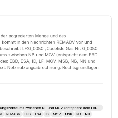
g der aggregierten Menge und des
) kommt in den Nachrichten REMADV vor und
beschreibt LF:G_0080 „Codeliste Gas Nr. G_0080
raums zwischen NB und MGV (entspricht dem EBD
 Codes: EBD, ESA, ID, LF, MGV, MSB, NB, NN und
xt: Netznutzungsabrechnung. Rechtsgrundlagen:
Codeliste Gas Nr. G_0080 Codeliste für die Prüfung der aggregierten Menge und des Abrechnungszeitraums zwischen NB und MGV (entspricht dem EBD E_0802)
ZV
REMADV
EBD
ESA
ID
MGV
MSB
NB
NN