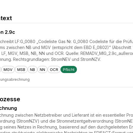
text
on 2.9c
hreibt LF:G_0080 „Codeliste Gas Nr. G_0080 Codeliste für die Pr
s zwischen NB und MGV (entspricht dem EBD E_0802)“ (Abschnitt "S
D, LF, MGV, MSB, NB, NN und OCR. Quelle: REMADV_MIG_2.9c_außero
nung. Rechtsgrundlagen: StromNEV und StromNZV.
MGV
MSB
NB
NN
OCR
Pflicht
zungsabrechnung
rozesse
echnung
nung zwischen Netzbetreiber und Lieferant ist ein essentieller Pr
dnung (StromNZV) und die Stromnetzentgeltverordnung (StromNEV) r
ng seines Netzes in Rechnung, basierend auf den durchgeleiteten 
rden strukturierte elektronische Nachrichten im EDIFACT-Format v