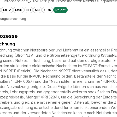
ßerordentliche_20240726.pdf. Prozeskontext: Netznutzungsabrec
MGV
MSB
NB
NN
OCR
Pflicht
zungsabrechnung
rozesse
echnung
nung zwischen Netzbetreiber und Lieferant ist ein essentieller Pr
dnung (StromNZV) und die Stromnetzentgeltverordnung (StromNEV) r
ng seines Netzes in Rechnung, basierend auf den durchgeleiteten 
rden strukturierte elektronische Nachrichten im EDIFACT-Format v
 INSRPT (Bericht). Die Nachricht INSRPT dient vermutlich dazu, de
 die Basis für die INVOIC-Rechnung bilden. Bestandteile der Nachr
lters" (UNH:0057) und die "Nachrichtenreferenznummer" (UNH:0026
ung der Netznutzungsentgelte. Diese Entgelte können sich aus ver
preis, Leistungspreis und gegebenenfalls weiteren spezifischen Entg
nzelpreisbasis, Menge" (PRI:5284), um die Berechnung der Entgelte 
ibers und gleicht sie mit seinen eigenen Daten ab, bevor er die Z
tzungsabrechnung ist entscheidend für einen funktionierenden We
zesses und der verwendeten Nachrichten kann je nach Netzbetreiber