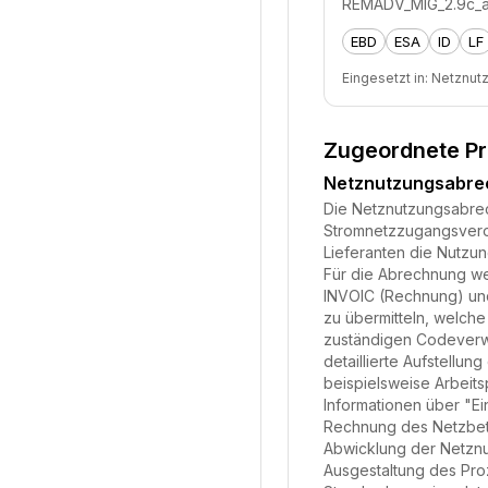
REMADV_MIG_2.9c_au
EBD
ESA
ID
LF
Eingesetzt in:
Netznut
Zugeordnete P
Netznutzungsabr
Die Netznutzungsabrech
Stromnetzzugangsveror
Lieferanten die Nutzu
Für die Abrechnung we
INVOIC (Rechnung) und
zu übermitteln, welche
zuständigen Codeverwa
detaillierte Aufstell
beispielsweise Arbeits
Informationen über "Ei
Rechnung des Netzbetre
Abwicklung der Netznu
Ausgestaltung des Pro