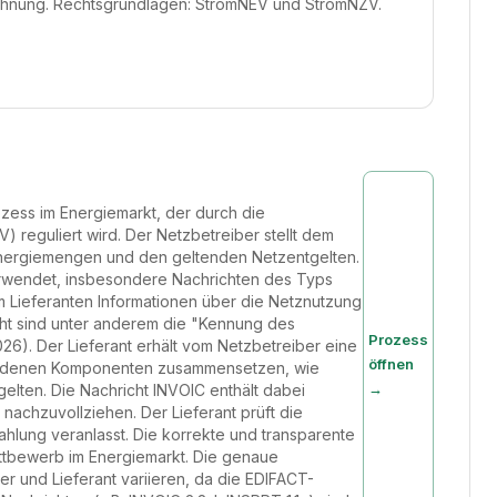
hnung. Rechtsgrundlagen: StromNEV und StromNZV.
ozess im Energiemarkt, der durch die
eguliert wird. Der Netzbetreiber stellt dem
Energiemengen und den geltenden Netzentgelten.
erwendet, insbesondere Nachrichten des Typs
m Lieferanten Informationen über die Netznutzung
icht sind unter anderem die "Kennung des
Prozess
). Der Lieferant erhält vom Netzbetreiber eine
öffnen
schiedenen Komponenten zusammensetzen, wie
→
elten. Die Nachricht INVOIC enthält dabei
nachzuvollziehen. Der Lieferant prüft die
ahlung veranlasst. Die korrekte und transparente
ttbewerb im Energiemarkt. Die genaue
 und Lieferant variieren, da die EDIFACT-