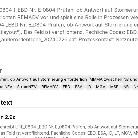
0804 („EBD Nr. E_0804 Prüfen, ob Antwort auf Stornier
ichten REMADV vor und spielt eine Rolle in Prozessen w
04 „EBD Nr. E_0804 Prüfen, ob Antwort auf Stornierung 
layout"). Das Feld ist verpflichtend. Fachliche Codes: E
ußerordentliche_20240726.pdf. Prozeskontext: Netznut
r
üfen, ob Antwort auf Stornierung erforderlich (MMMA zwischen NB und
romNEV
StromNZV
REMADV
EBD
ESA
ID
MGV
MSB
NB
N
text
on 2.9c
hreibt LF:E_0804 „EBD Nr. E_0804 Prüfen, ob Antwort auf Stornier
as Feld ist verpflichtend. Fachliche Codes: EBD, ESA, ID, LF, MGV, 