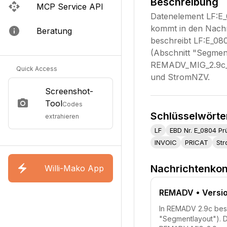
Beschreibung
MCP Service API
Datenelement LF:E_
kommt in den Nachr
Beratung
beschreibt LF:E_08
(Abschnitt "Segment
REMADV_MIG_2.9c_a
Quick Access
und StromNZV.
Screenshot-
Tool
Codes
Schlüsselwörte
extrahieren
LF
EBD Nr. E_0804 Pr
INVOIC
PRICAT
St
Nachrichtenkon
Willi-Mako App
REMADV
• Versi
In REMADV 2.9c besc
"Segmentlayout"). D