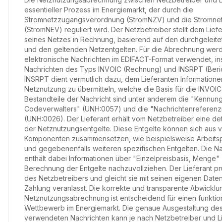
essentieller Prozess im Energiemarkt, der durch die
Stromnetzzugangsverordnung (StromNZV) und die Stromne
(StromNEV) reguliert wird. Der Netzbetreiber stellt dem Lie
seines Netzes in Rechnung, basierend auf den durchgelei
und den geltenden Netzentgelten. Für die Abrechnung werde
elektronische Nachrichten im EDIFACT-Format verwendet, i
Nachrichten des Typs INVOIC (Rechnung) und INSRPT (Berich
INSRPT dient vermutlich dazu, dem Lieferanten Informatione
Netznutzung zu übermitteln, welche die Basis für die INVOI
Bestandteile der Nachricht sind unter anderem die "Kennun
Codeverwalters" (UNH:0057) und die "Nachrichtenreferen
(UNH:0026). Der Lieferant erhält vom Netzbetreiber eine deta
der Netznutzungsentgelte. Diese Entgelte können sich aus
Komponenten zusammensetzen, wie beispielsweise Arbeitspr
und gegebenenfalls weiteren spezifischen Entgelten. Die N
enthält dabei Informationen über "Einzelpreisbasis, Menge" 
Berechnung der Entgelte nachzuvollziehen. Der Lieferant p
des Netzbetreibers und gleicht sie mit seinen eigenen Daten
Zahlung veranlasst. Die korrekte und transparente Abwicklu
Netznutzungsabrechnung ist entscheidend für einen funkti
Wettbewerb im Energiemarkt. Die genaue Ausgestaltung de
verwendeten Nachrichten kann je nach Netzbetreiber und Lie