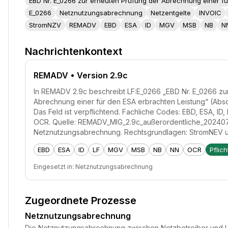
EBD Nr. E_0266 zur erneuten Prüfung der Abrechnung einer fü
E_0266
Netznutzungsabrechnung
Netzentgelte
INVOIC
StromNZV
REMADV
EBD
ESA
ID
MGV
MSB
NB
N
Nachrichtenkontext
REMADV
• Version 2.9c
In REMADV 2.9c beschreibt LF:E_0266 „EBD Nr. E_0266 zu
Abrechnung einer für den ESA erbrachten Leistung“ (Absc
Das Feld ist verpflichtend. Fachliche Codes: EBD, ESA, ID
OCR. Quelle: REMADV_MIG_2.9c_außerordentliche_202407
Netznutzungsabrechnung. Rechtsgrundlagen: StromNEV 
EBD
ESA
ID
LF
MGV
MSB
NB
NN
OCR
Pflich
Eingesetzt in:
Netznutzungsabrechnung
Zugeordnete Prozesse
Netznutzungsabrechnung
Die Netznutzungsabrechnung zwischen Netzbetreiber und Lie