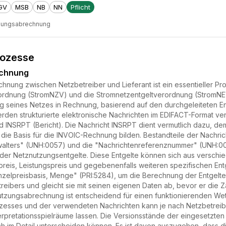
GV
MSB
NB
NN
Pflicht
zungsabrechnung
rozesse
echnung
nung zwischen Netzbetreiber und Lieferant ist ein essentieller Pr
dnung (StromNZV) und die Stromnetzentgeltverordnung (StromNEV) r
ng seines Netzes in Rechnung, basierend auf den durchgeleiteten 
rden strukturierte elektronische Nachrichten im EDIFACT-Format v
 INSRPT (Bericht). Die Nachricht INSRPT dient vermutlich dazu, de
 die Basis für die INVOIC-Rechnung bilden. Bestandteile der Nachr
lters" (UNH:0057) und die "Nachrichtenreferenznummer" (UNH:0026
ung der Netznutzungsentgelte. Diese Entgelte können sich aus ver
preis, Leistungspreis und gegebenenfalls weiteren spezifischen Entg
nzelpreisbasis, Menge" (PRI:5284), um die Berechnung der Entgelte 
ibers und gleicht sie mit seinen eigenen Daten ab, bevor er die Z
tzungsabrechnung ist entscheidend für einen funktionierenden We
zesses und der verwendeten Nachrichten kann je nach Netzbetreiber
rpretationsspielräume lassen. Die Versionsstände der eingesetzten N
ch im Detail unterscheiden können. Es ist davon auszugehen, dass d