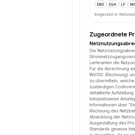
EBD
ESA
LF
M
Eingesetzt in:
Netznut
Zugeordnete P
Netznutzungsabr
Die Netznutzungsabrech
Stromnetzzugangsveror
Lieferanten die Nutzu
Für die Abrechnung we
INVOIC (Rechnung) und
zu übermitteln, welche
zuständigen Codeverwa
detaillierte Aufstell
beispielsweise Arbeits
Informationen über "Ei
Rechnung des Netzbetre
Abwicklung der Netznu
Ausgestaltung des Pro
Standards gewisse Inte
zu beachten, da sie si