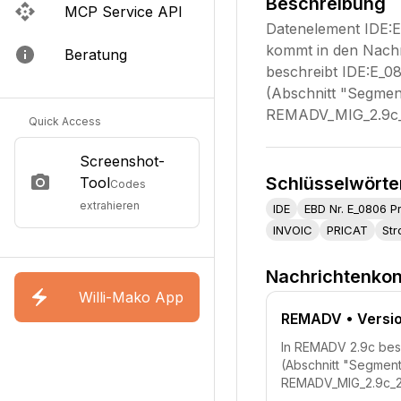
Beschreibung
MCP Service API
Datenelement IDE:
kommt in den Nachr
Beratung
beschreibt IDE:E_0
(Abschnitt "Segment
REMADV_MIG_2.9c_2
Quick Access
Screenshot-
Schlüsselwörte
Tool
Codes
extrahieren
IDE
EBD Nr. E_0806 P
INVOIC
PRICAT
St
Nachrichtenkon
Willi-Mako App
REMADV
• Versi
In REMADV 2.9c bes
(Abschnitt "Segment
REMADV_MIG_2.9c_20