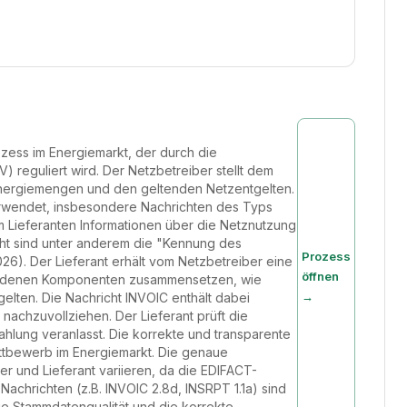
ozess im Energiemarkt, der durch die
eguliert wird. Der Netzbetreiber stellt dem
Energiemengen und den geltenden Netzentgelten.
erwendet, insbesondere Nachrichten des Typs
m Lieferanten Informationen über die Netznutzung
icht sind unter anderem die "Kennung des
Prozess
). Der Lieferant erhält vom Netzbetreiber eine
öffnen
schiedenen Komponenten zusammensetzen, wie
→
elten. Die Nachricht INVOIC enthält dabei
nachzuvollziehen. Der Lieferant prüft die
ahlung veranlasst. Die korrekte und transparente
ttbewerb im Energiemarkt. Die genaue
 und Lieferant variieren, da die EDIFACT-
achrichten (z.B. INVOIC 2.8d, INSRPT 1.1a) sind
ie Stammdatenqualität und die korrekte