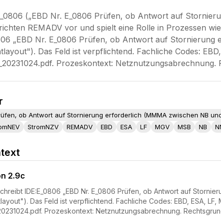
E_0806 („EBD Nr. E_0806 Prüfen, ob Antwort auf Stornie
ichten REMADV vor und spielt eine Rolle in Prozessen w
806 „EBD Nr. E_0806 Prüfen, ob Antwort auf Stornierun
layout"). Das Feld ist verpflichtend. Fachliche Codes: E
0231024.pdf. Prozeskontext: Netznutzungsabrechnung. 
r
rüfen, ob Antwort auf Stornierung erforderlich (MMMA zwischen NB u
romNEV
StromNZV
REMADV
EBD
ESA
LF
MGV
MSB
NB
N
text
on 2.9c
chreibt IDE:E_0806 „EBD Nr. E_0806 Prüfen, ob Antwort auf Storni
layout"). Das Feld ist verpflichtend. Fachliche Codes: EBD, ESA, LF
231024.pdf. Prozeskontext: Netznutzungsabrechnung. Rechtsgrun