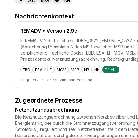
LF
MGV
MSB
NB
NN
Nachrichtenkontext
REMADV
• Version 2.9c
In REMADV 2.9c beschreibt IDE:E_0522 „EBD Nr. E_0522 zur
(Abrechnung Preisblatts A des MSB zwischen MSB und LF)“
verpflichtend. Fachliche Codes: EBD, ESA, LF, MGV, MSB
Prozeskontext: Netznutzungsabrechnung. Rechtsgrundla
EBD
ESA
LF
MGV
MSB
NB
NN
Pflicht
Eingesetzt in:
Netznutzungsabrechnung
Zugeordnete Prozesse
Netznutzungsabrechnung
Die Netznutzungsabrechnung zwischen Netzbetreiber und Lief
Energiemarkt, der durch die Stromnetzzugangsverordnung 
(StromNEV) reguliert wird. Der Netzbetreiber stellt dem Lie
basierend auf den durchgeleiteten Energiemengen und den