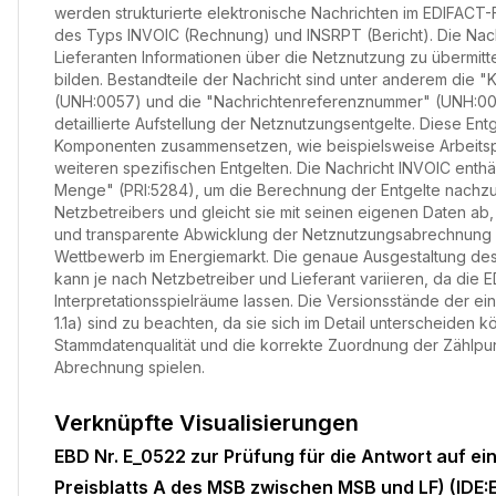
werden strukturierte elektronische Nachrichten im EDIFACT
des Typs INVOIC (Rechnung) und INSRPT (Bericht). Die Nach
Lieferanten Informationen über die Netznutzung zu übermitt
bilden. Bestandteile der Nachricht sind unter anderem die
(UNH:0057) und die "Nachrichtenreferenznummer" (UNH:0026
detaillierte Aufstellung der Netznutzungsentgelte. Diese En
Komponenten zusammensetzen, wie beispielsweise Arbeitspr
weiteren spezifischen Entgelten. Die Nachricht INVOIC enthäl
Menge" (PRI:5284), um die Berechnung der Entgelte nachzuv
Netzbetreibers und gleicht sie mit seinen eigenen Daten ab,
und transparente Abwicklung der Netznutzungsabrechnung i
Wettbewerb im Energiemarkt. Die genaue Ausgestaltung de
kann je nach Netzbetreiber und Lieferant variieren, da die
Interpretationsspielräume lassen. Die Versionsstände der ei
1.1a) sind zu beachten, da sie sich im Detail unterscheiden 
Stammdatenqualität und die korrekte Zuordnung der Zählpunk
Abrechnung spielen.
Verknüpfte Visualisierungen
EBD Nr. E_0522 zur Prüfung für die Antwort auf e
Preisblatts A des MSB zwischen MSB und LF) (IDE: