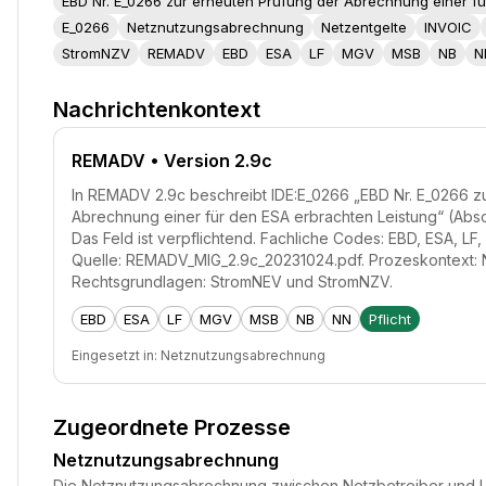
EBD Nr. E_0266 zur erneuten Prüfung der Abrechnung einer fü
E_0266
Netznutzungsabrechnung
Netzentgelte
INVOIC
StromNZV
REMADV
EBD
ESA
LF
MGV
MSB
NB
N
Nachrichtenkontext
REMADV
• Version 2.9c
In REMADV 2.9c beschreibt IDE:E_0266 „EBD Nr. E_0266 z
Abrechnung einer für den ESA erbrachten Leistung“ (Absc
Das Feld ist verpflichtend. Fachliche Codes: EBD, ESA, L
Quelle: REMADV_MIG_2.9c_20231024.pdf. Prozeskontext:
Rechtsgrundlagen: StromNEV und StromNZV.
EBD
ESA
LF
MGV
MSB
NB
NN
Pflicht
Eingesetzt in:
Netznutzungsabrechnung
Zugeordnete Prozesse
Netznutzungsabrechnung
Die Netznutzungsabrechnung zwischen Netzbetreiber und Lie