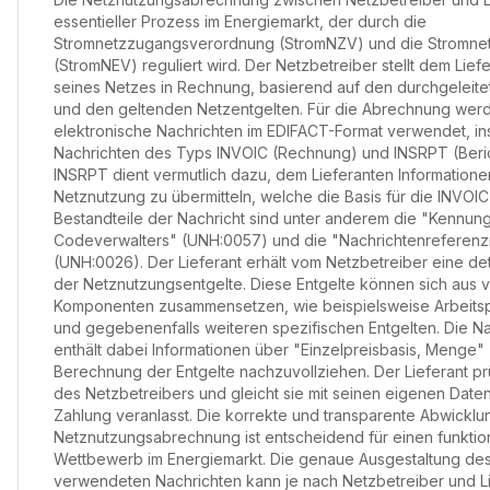
essentieller Prozess im Energiemarkt, der durch die
Stromnetzzugangsverordnung (StromNZV) und die Stromne
(StromNEV) reguliert wird. Der Netzbetreiber stellt dem Lie
seines Netzes in Rechnung, basierend auf den durchgelei
und den geltenden Netzentgelten. Für die Abrechnung werde
elektronische Nachrichten im EDIFACT-Format verwendet, i
Nachrichten des Typs INVOIC (Rechnung) und INSRPT (Berich
INSRPT dient vermutlich dazu, dem Lieferanten Informatione
Netznutzung zu übermitteln, welche die Basis für die INVOI
Bestandteile der Nachricht sind unter anderem die "Kennun
Codeverwalters" (UNH:0057) und die "Nachrichtenreferen
(UNH:0026). Der Lieferant erhält vom Netzbetreiber eine deta
der Netznutzungsentgelte. Diese Entgelte können sich aus
Komponenten zusammensetzen, wie beispielsweise Arbeitspr
und gegebenenfalls weiteren spezifischen Entgelten. Die N
enthält dabei Informationen über "Einzelpreisbasis, Menge" 
Berechnung der Entgelte nachzuvollziehen. Der Lieferant p
des Netzbetreibers und gleicht sie mit seinen eigenen Daten
Zahlung veranlasst. Die korrekte und transparente Abwicklu
Netznutzungsabrechnung ist entscheidend für einen funkti
Wettbewerb im Energiemarkt. Die genaue Ausgestaltung de
verwendeten Nachrichten kann je nach Netzbetreiber und Lie