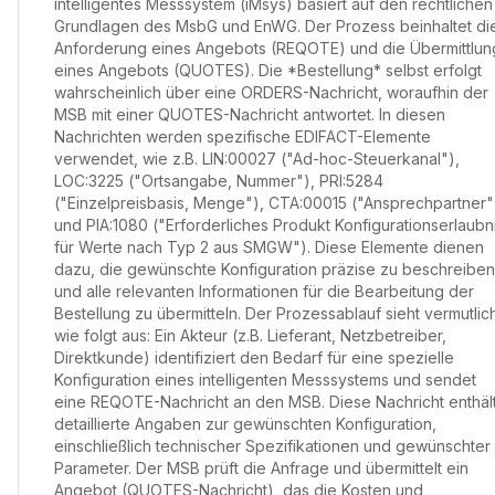
intelligentes Messsystem (iMsys) basiert auf den rechtlichen
Grundlagen des MsbG und EnWG. Der Prozess beinhaltet di
Anforderung eines Angebots (REQOTE) und die Übermittlun
eines Angebots (QUOTES). Die *Bestellung* selbst erfolgt
wahrscheinlich über eine ORDERS-Nachricht, woraufhin der
MSB mit einer QUOTES-Nachricht antwortet. In diesen
Nachrichten werden spezifische EDIFACT-Elemente
verwendet, wie z.B. LIN:00027 ("Ad-hoc-Steuerkanal"),
LOC:3225 ("Ortsangabe, Nummer"), PRI:5284
("Einzelpreisbasis, Menge"), CTA:00015 ("Ansprechpartner"
und PIA:1080 ("Erforderliches Produkt Konfigurationserlaubn
für Werte nach Typ 2 aus SMGW"). Diese Elemente dienen
dazu, die gewünschte Konfiguration präzise zu beschreiben
und alle relevanten Informationen für die Bearbeitung der
Bestellung zu übermitteln. Der Prozessablauf sieht vermutlic
wie folgt aus: Ein Akteur (z.B. Lieferant, Netzbetreiber,
Direktkunde) identifiziert den Bedarf für eine spezielle
Konfiguration eines intelligenten Messsystems und sendet
eine REQOTE-Nachricht an den MSB. Diese Nachricht enthäl
detaillierte Angaben zur gewünschten Konfiguration,
einschließlich technischer Spezifikationen und gewünschter
Parameter. Der MSB prüft die Anfrage und übermittelt ein
Angebot (QUOTES-Nachricht), das die Kosten und