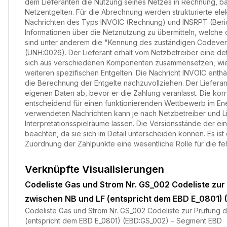
dem Lieferanten die Nutzung seines Netzes in Rechnung, b
Netzentgelten. Für die Abrechnung werden strukturierte el
Nachrichten des Typs INVOIC (Rechnung) und INSRPT (Berich
Informationen über die Netznutzung zu übermitteln, welche d
sind unter anderem die "Kennung des zuständigen Codever
(UNH:0026). Der Lieferant erhält vom Netzbetreiber eine det
sich aus verschiedenen Komponenten zusammensetzen, wie b
weiteren spezifischen Entgelten. Die Nachricht INVOIC enthä
die Berechnung der Entgelte nachzuvollziehen. Der Lieferant
eigenen Daten ab, bevor er die Zahlung veranlasst. Die ko
entscheidend für einen funktionierenden Wettbewerb im En
verwendeten Nachrichten kann je nach Netzbetreiber und Li
Interpretationsspielräume lassen. Die Versionsstände der ein
beachten, da sie sich im Detail unterscheiden können. Es i
Zuordnung der Zählpunkte eine wesentliche Rolle für die fe
Verknüpfte Visualisierungen
Codeliste Gas und Strom Nr. GS_002 Codeliste z
zwischen NB und LF (entspricht dem EBD E_0801)
Codeliste Gas und Strom Nr. GS_002 Codeliste zur Prüfun
(entspricht dem EBD E_0801) (EBD:GS_002) – Segment EBD