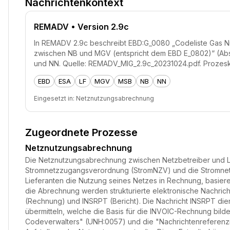
Nachrichtenkontext
REMADV
• Version 2.9c
In REMADV 2.9c beschreibt EBD:G_0080 „Codeliste Gas N
zwischen NB und MGV (entspricht dem EBD E_0802)“ (Absch
und NN. Quelle: REMADV_MIG_2.9c_20231024.pdf. Prozes
EBD
ESA
LF
MGV
MSB
NB
NN
Eingesetzt in:
Netznutzungsabrechnung
Zugeordnete Prozesse
Netznutzungsabrechnung
Die Netznutzungsabrechnung zwischen Netzbetreiber und Lief
Stromnetzzugangsverordnung (StromNZV) und die Stromnetze
Lieferanten die Nutzung seines Netzes in Rechnung, basie
die Abrechnung werden strukturierte elektronische Nachri
(Rechnung) und INSRPT (Bericht). Die Nachricht INSRPT dien
übermitteln, welche die Basis für die INVOIC-Rechnung bild
Codeverwalters" (UNH:0057) und die "Nachrichtenreferenznu