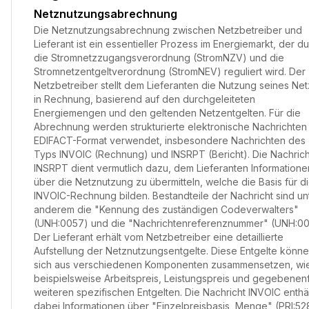
Netznutzungsabrechnung
Die Netznutzungsabrechnung zwischen Netzbetreiber und
Lieferant ist ein essentieller Prozess im Energiemarkt, der d
die Stromnetzzugangsverordnung (StromNZV) und die
Stromnetzentgeltverordnung (StromNEV) reguliert wird. Der
Netzbetreiber stellt dem Lieferanten die Nutzung seines Ne
in Rechnung, basierend auf den durchgeleiteten
Energiemengen und den geltenden Netzentgelten. Für die
Abrechnung werden strukturierte elektronische Nachrichten
EDIFACT-Format verwendet, insbesondere Nachrichten des
Typs INVOIC (Rechnung) und INSRPT (Bericht). Die Nachrich
INSRPT dient vermutlich dazu, dem Lieferanten Informatione
über die Netznutzung zu übermitteln, welche die Basis für d
INVOIC-Rechnung bilden. Bestandteile der Nachricht sind un
anderem die "Kennung des zuständigen Codeverwalters"
(UNH:0057) und die "Nachrichtenreferenznummer" (UNH:00
Der Lieferant erhält vom Netzbetreiber eine detaillierte
Aufstellung der Netznutzungsentgelte. Diese Entgelte könn
sich aus verschiedenen Komponenten zusammensetzen, wi
beispielsweise Arbeitspreis, Leistungspreis und gegebenenf
weiteren spezifischen Entgelten. Die Nachricht INVOIC enthä
dabei Informationen über "Einzelpreisbasis, Menge" (PRI:52