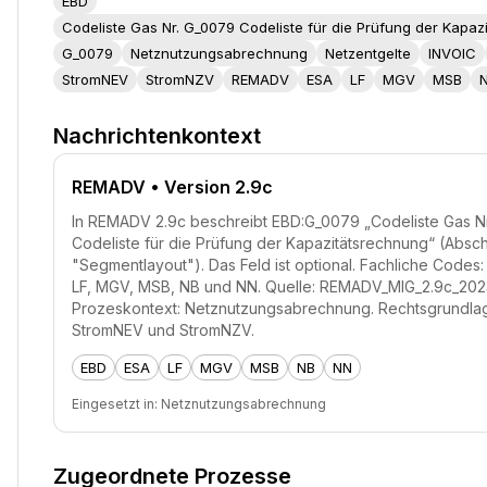
EBD
Codeliste Gas Nr. G_0079 Codeliste für die Prüfung der Kapa
G_0079
Netznutzungsabrechnung
Netzentgelte
INVOIC
StromNEV
StromNZV
REMADV
ESA
LF
MGV
MSB
Nachrichtenkontext
REMADV
• Version 2.9c
In REMADV 2.9c beschreibt EBD:G_0079 „Codeliste Gas N
Codeliste für die Prüfung der Kapazitätsrechnung“ (Absch
"Segmentlayout"). Das Feld ist optional. Fachliche Codes:
LF, MGV, MSB, NB und NN. Quelle: REMADV_MIG_2.9c_202
Prozeskontext: Netznutzungsabrechnung. Rechtsgrundla
StromNEV und StromNZV.
EBD
ESA
LF
MGV
MSB
NB
NN
Eingesetzt in:
Netznutzungsabrechnung
Zugeordnete Prozesse