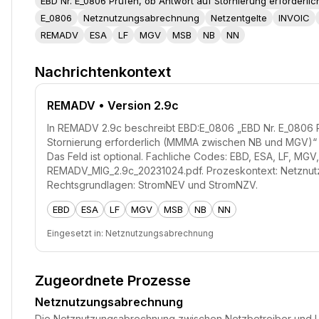
EBD Nr. E_0806 Prüfen, ob Antwort auf Stornierung erforder
E_0806
Netznutzungsabrechnung
Netzentgelte
INVOIC
REMADV
ESA
LF
MGV
MSB
NB
NN
Nachrichtenkontext
REMADV
• Version 2.9c
In REMADV 2.9c beschreibt EBD:E_0806 „EBD Nr. E_0806 P
Stornierung erforderlich (MMMA zwischen NB und MGV)“ 
Das Feld ist optional. Fachliche Codes: EBD, ESA, LF, MGV
REMADV_MIG_2.9c_20231024.pdf. Prozeskontext: Netznu
Rechtsgrundlagen: StromNEV und StromNZV.
EBD
ESA
LF
MGV
MSB
NB
NN
Eingesetzt in:
Netznutzungsabrechnung
Zugeordnete Prozesse
Netznutzungsabrechnung
Die Netznutzungsabrechnung zwischen Netzbetreiber und Lie