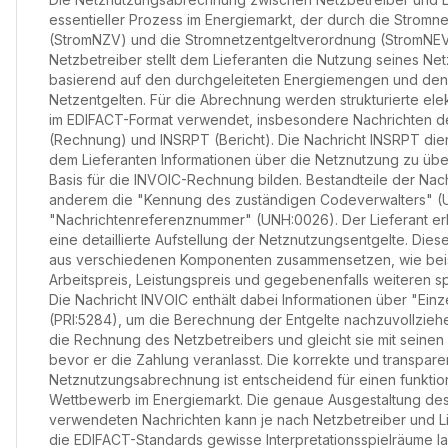
essentieller Prozess im Energiemarkt, der durch die Stro
(StromNZV) und die Stromnetzentgeltverordnung (StromNEV) 
Netzbetreiber stellt dem Lieferanten die Nutzung seines Ne
basierend auf den durchgeleiteten Energiemengen und den
Netzentgelten. Für die Abrechnung werden strukturierte ele
im EDIFACT-Format verwendet, insbesondere Nachrichten d
(Rechnung) und INSRPT (Bericht). Die Nachricht INSRPT dien
dem Lieferanten Informationen über die Netznutzung zu über
Basis für die INVOIC-Rechnung bilden. Bestandteile der Nach
anderem die "Kennung des zuständigen Codeverwalters" (
"Nachrichtenreferenznummer" (UNH:0026). Der Lieferant er
eine detaillierte Aufstellung der Netznutzungsentgelte. Dies
aus verschiedenen Komponenten zusammensetzen, wie bei
Arbeitspreis, Leistungspreis und gegebenenfalls weiteren sp
Die Nachricht INVOIC enthält dabei Informationen über "Ein
(PRI:5284), um die Berechnung der Entgelte nachzuvollziehen
die Rechnung des Netzbetreibers und gleicht sie mit seinen
bevor er die Zahlung veranlasst. Die korrekte und transpar
Netznutzungsabrechnung ist entscheidend für einen funkti
Wettbewerb im Energiemarkt. Die genaue Ausgestaltung de
verwendeten Nachrichten kann je nach Netzbetreiber und Lie
die EDIFACT-Standards gewisse Interpretationsspielräume la