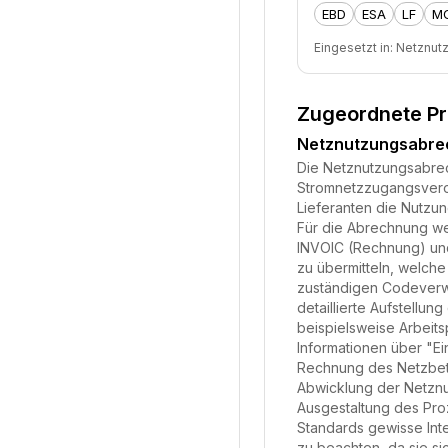
EBD
ESA
LF
M
Eingesetzt in:
Netznut
Zugeordnete P
Netznutzungsabr
Die Netznutzungsabrech
Stromnetzzugangsveror
Lieferanten die Nutzu
Für die Abrechnung we
INVOIC (Rechnung) und
zu übermitteln, welche
zuständigen Codeverwa
detaillierte Aufstell
beispielsweise Arbeits
Informationen über "Ei
Rechnung des Netzbetre
Abwicklung der Netznu
Ausgestaltung des Pro
Standards gewisse Inte
zu beachten, da sie si