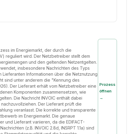
ozess im Energiemarkt, der durch die
eguliert wird. Der Netzbetreiber stellt dem
Energiemengen und den geltenden Netzentgelten.
erwendet, insbesondere Nachrichten des Typs
m Lieferanten Informationen über die Netznutzung
icht sind unter anderem die "Kennung des
Prozess
). Der Lieferant erhält vom Netzbetreiber eine
öffnen
schiedenen Komponenten zusammensetzen, wie
→
elten. Die Nachricht INVOIC enthält dabei
nachzuvollziehen. Der Lieferant prüft die
ahlung veranlasst. Die korrekte und transparente
ttbewerb im Energiemarkt. Die genaue
 und Lieferant variieren, da die EDIFACT-
achrichten (z.B. INVOIC 2.8d, INSRPT 1.1a) sind
ie Stammdatenqualität und die korrekte