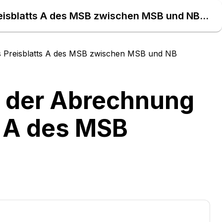
EBD Nr. E_0515 zur Prüfung der Abrechnung Leistungen des Preisblatts A des MSB zwischen MSB und NB – Daten Atlas
s Preisblatts A des MSB zwischen MSB und NB
g der Abrechnung
s A des MSB