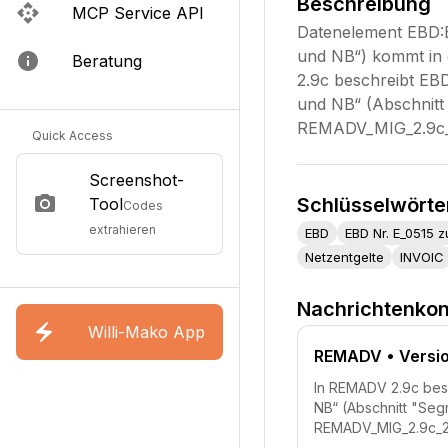
Beschreibung
MCP Service API
Datenelement EBD:E
und NB“) kommt in 
Beratung
2.9c beschreibt EB
und NB“ (Abschnitt
REMADV_MIG_2.9c_2
Quick Access
Screenshot-
Schlüsselwörte
Tool
Codes
extrahieren
EBD
EBD Nr. E_0515 
Netzentgelte
INVOIC
Nachrichtenkon
Willi-Mako App
REMADV
• Versi
In REMADV 2.9c besc
NB“ (Abschnitt "Seg
REMADV_MIG_2.9c_20