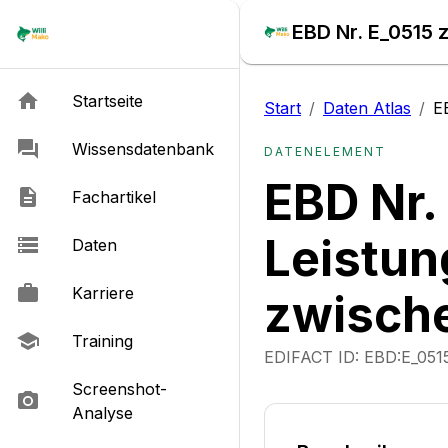
Startseite
Start
/
Daten Atlas
/
E
Wissensdatenbank
DATENELEMENT
EBD Nr.
Fachartikel
Leistun
Daten
Karriere
zwisch
Training
EDIFACT ID:
EBD:E_051
Screenshot-
Analyse