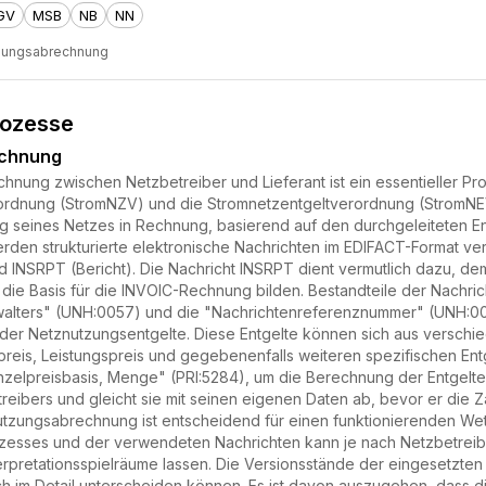
GV
MSB
NB
NN
zungsabrechnung
rozesse
echnung
nung zwischen Netzbetreiber und Lieferant ist ein essentieller Pr
dnung (StromNZV) und die Stromnetzentgeltverordnung (StromNEV) r
ng seines Netzes in Rechnung, basierend auf den durchgeleiteten 
rden strukturierte elektronische Nachrichten im EDIFACT-Format v
 INSRPT (Bericht). Die Nachricht INSRPT dient vermutlich dazu, de
 die Basis für die INVOIC-Rechnung bilden. Bestandteile der Nachr
lters" (UNH:0057) und die "Nachrichtenreferenznummer" (UNH:0026
ung der Netznutzungsentgelte. Diese Entgelte können sich aus ver
preis, Leistungspreis und gegebenenfalls weiteren spezifischen Entg
nzelpreisbasis, Menge" (PRI:5284), um die Berechnung der Entgelte 
ibers und gleicht sie mit seinen eigenen Daten ab, bevor er die Z
tzungsabrechnung ist entscheidend für einen funktionierenden We
zesses und der verwendeten Nachrichten kann je nach Netzbetreiber
rpretationsspielräume lassen. Die Versionsstände der eingesetzten N
ch im Detail unterscheiden können. Es ist davon auszugehen, dass d