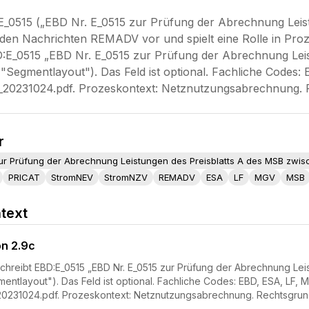
_0515 („EBD Nr. E_0515 zur Prüfung der Abrechnung Leis
den Nachrichten REMADV vor und spielt eine Rolle in P
D:E_0515 „EBD Nr. E_0515 zur Prüfung der Abrechnung Le
 "Segmentlayout"). Das Feld ist optional. Fachliche Codes
0231024.pdf. Prozeskontext: Netznutzungsabrechnung. 
r
zur Prüfung der Abrechnung Leistungen des Preisblatts A des MSB zwi
PRICAT
StromNEV
StromNZV
REMADV
ESA
LF
MGV
MSB
text
on 2.9c
hreibt EBD:E_0515 „EBD Nr. E_0515 zur Prüfung der Abrechnung Le
mentlayout"). Das Feld ist optional. Fachliche Codes: EBD, ESA, LF,
231024.pdf. Prozeskontext: Netznutzungsabrechnung. Rechtsgrun