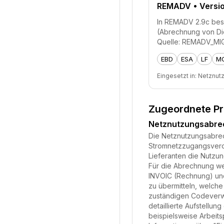
REMADV
• Versi
In REMADV 2.9c besc
(Abrechnung von Die
Quelle: REMADV_MIG
EBD
ESA
LF
M
Eingesetzt in:
Netznut
Zugeordnete P
Netznutzungsabr
Die Netznutzungsabrech
Stromnetzzugangsveror
Lieferanten die Nutzu
Für die Abrechnung we
INVOIC (Rechnung) und
zu übermitteln, welche
zuständigen Codeverwa
detaillierte Aufstell
beispielsweise Arbeits