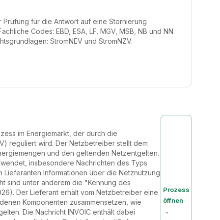
 Prüfung für die Antwort auf eine Stornierung
. Fachliche Codes: EBD, ESA, LF, MGV, MSB, NB und NN.
chtsgrundlagen: StromNEV und StromNZV.
ozess im Energiemarkt, der durch die
eguliert wird. Der Netzbetreiber stellt dem
Energiemengen und den geltenden Netzentgelten.
erwendet, insbesondere Nachrichten des Typs
m Lieferanten Informationen über die Netznutzung
icht sind unter anderem die "Kennung des
Prozess
). Der Lieferant erhält vom Netzbetreiber eine
öffnen
schiedenen Komponenten zusammensetzen, wie
→
elten. Die Nachricht INVOIC enthält dabei