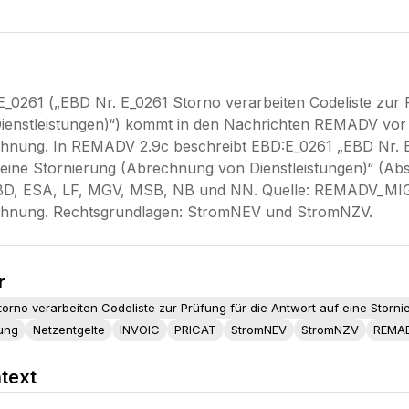
_0261 („EBD Nr. E_0261 Storno verarbeiten Codeliste zur P
enstleistungen)“) kommt in den Nachrichten REMADV vor un
nung. In REMADV 2.9c beschreibt EBD:E_0261 „EBD Nr. E_
 eine Stornierung (Abrechnung von Dienstleistungen)“ (Absc
EBD, ESA, LF, MGV, MSB, NB und NN. Quelle: REMADV_MIG_
hnung. Rechtsgrundlagen: StromNEV und StromNZV.
r
torno verarbeiten Codeliste zur Prüfung für die Antwort auf eine Stor
ung
Netzentgelte
INVOIC
PRICAT
StromNEV
StromNZV
REMA
text