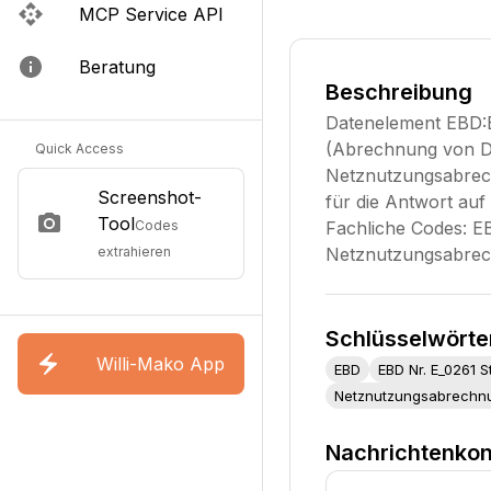
MCP Service API
Beratung
Beschreibung
Datenelement EBD:E
(Abrechnung von Di
Quick Access
Netznutzungsabrech
Screenshot-
für die Antwort auf
Tool
Codes
Fachliche Codes: 
extrahieren
Netznutzungsabrec
Schlüsselwörte
Willi-Mako App
EBD
EBD Nr. E_0261 S
Netznutzungsabrechn
Nachrichtenkon