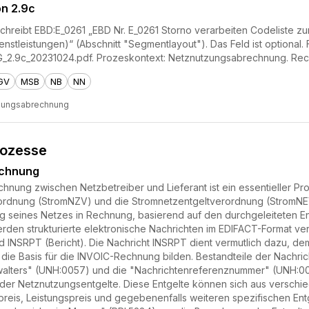
on 2.9c
hreibt EBD:E_0261 „EBD Nr. E_0261 Storno verarbeiten Codeliste zur
nstleistungen)“ (Abschnitt "Segmentlayout"). Das Feld ist optional
_2.9c_20231024.pdf. Prozeskontext: Netznutzungsabrechnung. Re
GV
MSB
NB
NN
zungsabrechnung
rozesse
echnung
nung zwischen Netzbetreiber und Lieferant ist ein essentieller Pr
dnung (StromNZV) und die Stromnetzentgeltverordnung (StromNEV) r
ng seines Netzes in Rechnung, basierend auf den durchgeleiteten 
rden strukturierte elektronische Nachrichten im EDIFACT-Format v
 INSRPT (Bericht). Die Nachricht INSRPT dient vermutlich dazu, de
 die Basis für die INVOIC-Rechnung bilden. Bestandteile der Nachr
lters" (UNH:0057) und die "Nachrichtenreferenznummer" (UNH:0026
ung der Netznutzungsentgelte. Diese Entgelte können sich aus ver
preis, Leistungspreis und gegebenenfalls weiteren spezifischen Entg