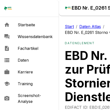
Startseite
Start
/
Daten Atlas
/
EBD Nr. E_0261 Storno v
Wissensdatenbank
DATENELEMENT
Fachartikel
EBD Nr.
Daten
zur Prü
Karriere
Stornie
Training
Dienstl
Screenshot-
Analyse
EDIFACT ID:
EBD:E_026