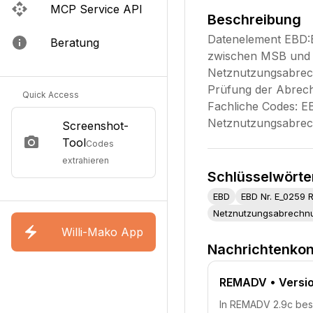
MCP Service API
Beschreibung
Datenelement EBD:E
Beratung
zwischen MSB und M
Netznutzungsabrech
Prüfung der Abrech
Quick Access
Fachliche Codes: 
Netznutzungsabrec
Screenshot-
Tool
Codes
extrahieren
Schlüsselwörte
EBD
EBD Nr. E_0259 
Netznutzungsabrechn
Willi-Mako App
Nachrichtenkon
REMADV
• Versi
In REMADV 2.9c bes