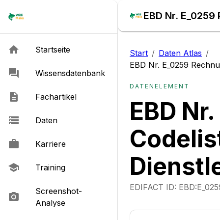
Startseite
Start
/
Daten Atlas
/
EBD Nr. E_0259 Rechnu
Wissensdatenbank
DATENELEMENT
Fachartikel
EBD Nr.
Daten
Codelis
Karriere
Dienst
Training
EDIFACT ID:
EBD:E_025
Screenshot-
Analyse