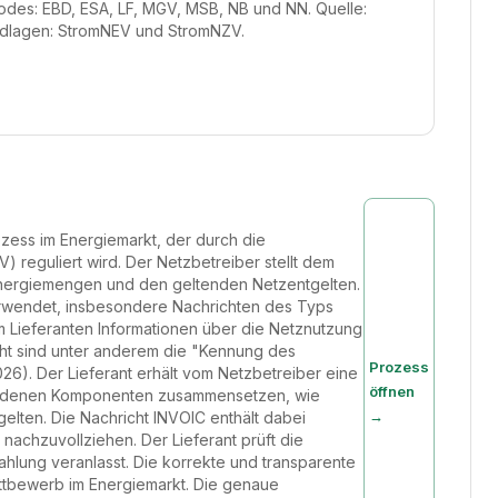
Codes: EBD, ESA, LF, MGV, MSB, NB und NN. Quelle:
dlagen: StromNEV und StromNZV.
ozess im Energiemarkt, der durch die
eguliert wird. Der Netzbetreiber stellt dem
Energiemengen und den geltenden Netzentgelten.
erwendet, insbesondere Nachrichten des Typs
m Lieferanten Informationen über die Netznutzung
icht sind unter anderem die "Kennung des
Prozess
). Der Lieferant erhält vom Netzbetreiber eine
öffnen
schiedenen Komponenten zusammensetzen, wie
→
elten. Die Nachricht INVOIC enthält dabei
nachzuvollziehen. Der Lieferant prüft die
ahlung veranlasst. Die korrekte und transparente
ttbewerb im Energiemarkt. Die genaue