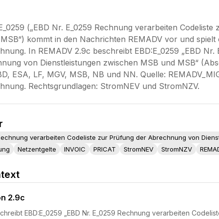
_0259 („EBD Nr. E_0259 Rechnung verarbeiten Codeliste 
SB“) kommt in den Nachrichten REMADV vor und spielt ei
nung. In REMADV 2.9c beschreibt EBD:E_0259 „EBD Nr. E
nung von Dienstleistungen zwischen MSB und MSB“ (Abschni
EBD, ESA, LF, MGV, MSB, NB und NN. Quelle: REMADV_MIG_
hnung. Rechtsgrundlagen: StromNEV und StromNZV.
r
Rechnung verarbeiten Codeliste zur Prüfung der Abrechnung von Dien
ung
Netzentgelte
INVOIC
PRICAT
StromNEV
StromNZV
REMA
text
on 2.9c
chreibt EBD:E_0259 „EBD Nr. E_0259 Rechnung verarbeiten Codelist