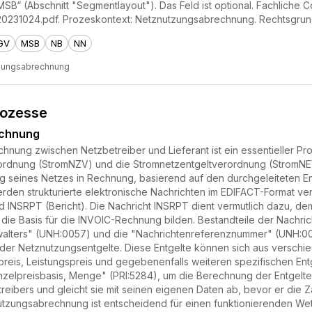
B“ (Abschnitt "Segmentlayout"). Das Feld ist optional. Fachliche 
231024.pdf. Prozeskontext: Netznutzungsabrechnung. Rechtsgrun
GV
MSB
NB
NN
zungsabrechnung
rozesse
echnung
nung zwischen Netzbetreiber und Lieferant ist ein essentieller Pr
dnung (StromNZV) und die Stromnetzentgeltverordnung (StromNEV) r
ng seines Netzes in Rechnung, basierend auf den durchgeleiteten 
rden strukturierte elektronische Nachrichten im EDIFACT-Format v
 INSRPT (Bericht). Die Nachricht INSRPT dient vermutlich dazu, de
 die Basis für die INVOIC-Rechnung bilden. Bestandteile der Nachr
lters" (UNH:0057) und die "Nachrichtenreferenznummer" (UNH:0026
ung der Netznutzungsentgelte. Diese Entgelte können sich aus ver
preis, Leistungspreis und gegebenenfalls weiteren spezifischen Entg
nzelpreisbasis, Menge" (PRI:5284), um die Berechnung der Entgelte 
ibers und gleicht sie mit seinen eigenen Daten ab, bevor er die Z
tzungsabrechnung ist entscheidend für einen funktionierenden We