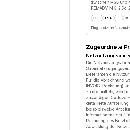
zwischen MSB und MS
REMADV_MIG_2.9c_20
EBD
ESA
LF
M
Eingesetzt in:
Netznut
Zugeordnete P
Netznutzungsabr
Die Netznutzungsabrech
Stromnetzzugangsveror
Lieferanten die Nutzu
Für die Abrechnung we
INVOIC (Rechnung) und
zu übermitteln, welche
zuständigen Codeverwa
detaillierte Aufstell
beispielsweise Arbeits
Informationen über "Ei
Rechnung des Netzbetre
Abwicklung der Netznu