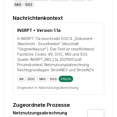
MIG
SG3
Nachrichtenkontext
INSRPT
• Version 1.1a
In INSRPT 1.1a beschreibt DOC:6 „Dokument -
/Nachricht - Einzelheiten“ (Abschnitt
"Segmentlayout"). Das Feld ist verpflichtend.
Fachliche Codes: 99, DOC, MIG und SG3.
Quelle: INSRPT_MIG_1_1a_20211001.pdf.
Prozeskontext: Netznutzungsabrechnung.
Rechtsgrundlagen: StromNEV und StromNZV.
99
DOC
MIG
SG3
Pflicht
Eingesetzt in:
Netznutzungsabrechnung
Zugeordnete Prozesse
Netznutzungsabrechnung