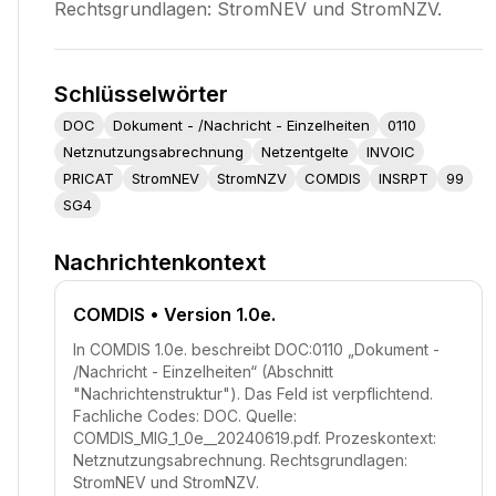
Rechtsgrundlagen: StromNEV und StromNZV.
Schlüsselwörter
DOC
Dokument - /Nachricht - Einzelheiten
0110
Netznutzungsabrechnung
Netzentgelte
INVOIC
PRICAT
StromNEV
StromNZV
COMDIS
INSRPT
99
SG4
Nachrichtenkontext
COMDIS
• Version 1.0e.
In COMDIS 1.0e. beschreibt DOC:0110 „Dokument -
/Nachricht - Einzelheiten“ (Abschnitt
"Nachrichtenstruktur"). Das Feld ist verpflichtend.
Fachliche Codes: DOC. Quelle:
COMDIS_MIG_1_0e__20240619.pdf. Prozeskontext:
Netznutzungsabrechnung. Rechtsgrundlagen:
StromNEV und StromNZV.