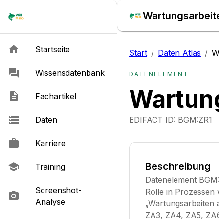
Wartungsarbeite
Startseite
Start
/
Daten Atlas
/
W
Wissensdatenbank
DATENELEMENT
Wartung
Fachartikel
Daten
EDIFACT ID:
BGM:ZR1
Karriere
Beschreibung
Training
Datenelement BGM:Z
Screenshot-
Rolle in Prozessen
Analyse
„Wartungsarbeiten a
ZA3, ZA4, ZA5, ZA6