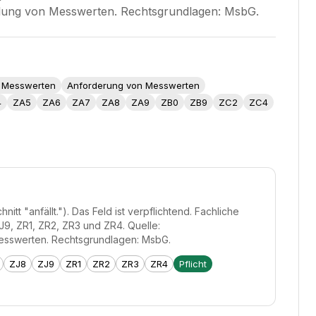
ung von Messwerten. Rechtsgrundlagen: MsbG.
n Messwerten
Anforderung von Messwerten
4
ZA5
ZA6
ZA7
ZA8
ZA9
ZB0
ZB9
ZC2
ZC4
 "anfällt."). Das Feld ist verpflichtend. Fachliche
9, ZR1, ZR2, ZR3 und ZR4. Quelle:
esswerten. Rechtsgrundlagen: MsbG.
ZJ8
ZJ9
ZR1
ZR2
ZR3
ZR4
Pflicht