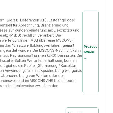
n, wie z.B. Lieferanten (LF), Lastgänge oder
enziell für Abrechnung, Bilanzierung und
se zur Kundenbelieferung mit Elektrizität) und
setz (MsbG) rechtlich verankert. Die
Messwerte durch den MSB über eine MSCONS-
 um das "Ersatzwertbildungsverfahren gemäß
Prozess
ion gebildet wurden. Die MSCONS-Nachricht kann
öffnen
 aus Revisionsmaßnahmen (ZR0) beinhalten. Die
→
sstelle. Sollten Werte fehlerhaft sein, können
t gibt es ein Kapitel „Stornierung / Korrektur
 jeden Anwendungsfall eine Beschreibung wie genau
e Überschreibung von Werten oder der
rgehensweise ist im MSCONS AHB beschrieben
es sollte idealerweise zwischen den