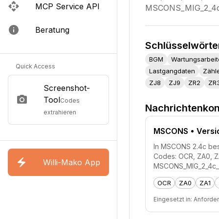
MCP Service API
MSCONS_MIG_2_4c_2
Beratung
Schlüsselwörte
BGM
Wartungsarbeit
Quick Access
Lastgangdaten
Zähl
ZJ8
ZJ9
ZR2
ZR
Screenshot-
Tool
Codes
Nachrichtenkon
extrahieren
MSCONS
• Versi
In MSCONS 2.4c besc
Codes: OCR, ZA0, ZA
Willi-Mako App
MSCONS_MIG_2_4c_20
OCR
ZA0
ZA1
Eingesetzt in:
Anforde