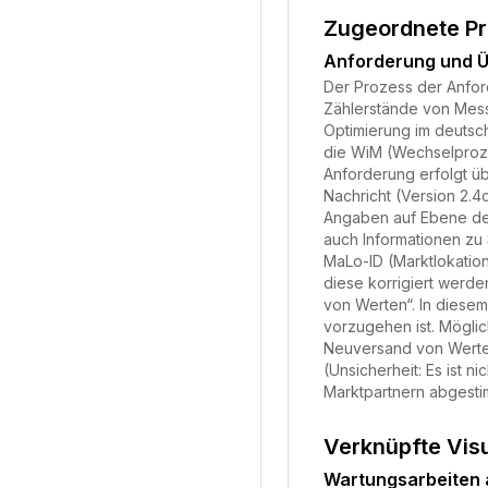
Zugeordnete P
Anforderung und Ü
Der Prozess der Anfor
Zählerstände von Messs
Optimierung im deutsc
die WiM (Wechselproze
Anforderung erfolgt ü
Nachricht (Version 2.
Angaben auf Ebene der
auch Informationen z
MaLo-ID (Marktlokation
diese korrigiert werde
von Werten“. In diesem
vorzugehen ist. Mögli
Neuversand von Werten
(Unsicherheit: Es ist 
Marktpartnern abgestim
Verknüpfte Vis
Wartungsarbeiten 