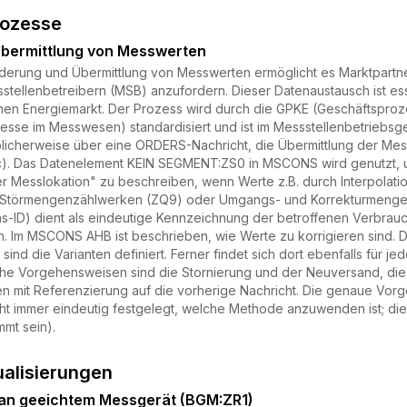
rozesse
bermittlung von Messwerten
derung und Übermittlung von Messwerten ermöglicht es Marktpartner
tellenbetreibern (MSB) anzufordern. Dieser Datenaustausch ist ess
hen Energiemarkt. Der Prozess wird durch die GPKE (Geschäftsprozes
sse im Messwesen) standardisiert und ist im Messstellenbetriebsge
blicherweise über eine ORDERS-Nachricht, die Übermittlung der 
4c). Das Datenelement KEIN SEGMENT:ZS0 in MSCONS wird genutzt,
 Messlokation" zu beschreiben, wenn Werte z.B. durch Interpolat
u Störmengenzählwerken (ZQ9) oder Umgangs- und Korrekturmengen
s-ID) dient als eindeutige Kennzeichnung der betroffenen Verbrauch
n. Im MSCONS AHB ist beschrieben, wie Werte zu korrigieren sind. Dor
 sind die Varianten definiert. Ferner findet sich dort ebenfalls für
che Vorgehensweisen sind die Stornierung und der Neuversand, di
 mit Referenzierung auf die vorherige Nachricht. Die genaue Vo
nicht immer eindeutig festgelegt, welche Methode anzuwenden ist; di
mt sein).
ualisierungen
an geeichtem Messgerät (BGM:ZR1)