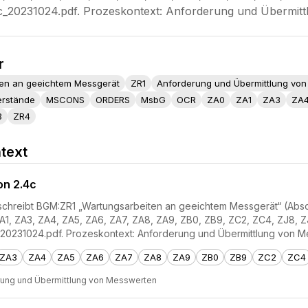
0231024.pdf. Prozeskontext: Anforderung und Übermittl
r
en an geeichtem Messgerät
ZR1
Anforderung und Übermittlung vo
erstände
MSCONS
ORDERS
MsbG
OCR
ZA0
ZA1
ZA3
ZA
3
ZR4
text
on 2.4c
hreibt BGM:ZR1 „Wartungsarbeiten an geeichtem Messgerät“ (Abschnitt
1, ZA3, ZA4, ZA5, ZA6, ZA7, ZA8, ZA9, ZB0, ZB9, ZC2, ZC4, ZJ8, ZJ
231024.pdf. Prozeskontext: Anforderung und Übermittlung von M
ZA3
ZA4
ZA5
ZA6
ZA7
ZA8
ZA9
ZB0
ZB9
ZC2
ZC4
rung und Übermittlung von Messwerten