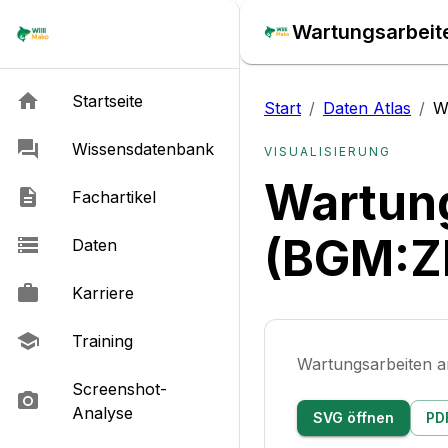
Wartungsarbeit
Startseite
Start
/
Daten Atlas
/
W
Wissensdatenbank
VISUALISIERUNG
Wartung
Fachartikel
(BGM:Z
Daten
Karriere
Training
Wartungsarbeiten 
Screenshot-
Analyse
SVG öffnen
PD