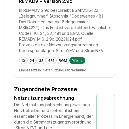
REMADV
• Version 2.9c
In REMADV 2.9c beschreibt BGM:MSI5422
„Belegnummer“ (Abschnitt "Codewertes 481.
Das Dokument hat die Belegnummer
MSI5422."). Das Feld ist verpflichtend. Fachliche
Codes: 10, 24, 33, 481 und BGM. Quelle:
REMADV_MIG_2.9c_20231024.pdf.
Prozeskontext: Netznutzungsabrechnung.
Rechtsgrundlagen: StromNEV und StromNZV.
10
24
33
481
BGM
Pflicht
Eingesetzt in:
Netznutzungsabrechnung
Zugeordnete Prozesse
Netznutzungsabrechnung
Die Netznutzungsabrechnung zwischen
Netzbetreiber und Lieferant ist ein
essentieller Prozess im Energiemarkt, der
durch die Stromnetzzugangsverordnung
(StromNZV) und die