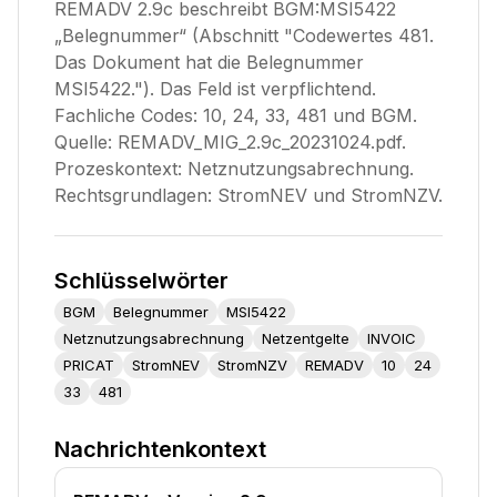
REMADV 2.9c beschreibt BGM:MSI5422
„Belegnummer“ (Abschnitt "Codewertes 481.
Das Dokument hat die Belegnummer
MSI5422."). Das Feld ist verpflichtend.
Fachliche Codes: 10, 24, 33, 481 und BGM.
Quelle: REMADV_MIG_2.9c_20231024.pdf.
Prozeskontext: Netznutzungsabrechnung.
Rechtsgrundlagen: StromNEV und StromNZV.
Schlüsselwörter
BGM
Belegnummer
MSI5422
Netznutzungsabrechnung
Netzentgelte
INVOIC
PRICAT
StromNEV
StromNZV
REMADV
10
24
33
481
Nachrichtenkontext