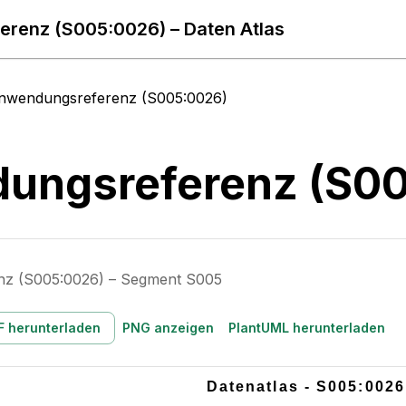
renz (S005:0026) – Daten Atlas
nwendungsreferenz (S005:0026)
ungsreferenz (S0
z (S005:0026) – Segment S005
F herunterladen
PNG anzeigen
PlantUML herunterladen