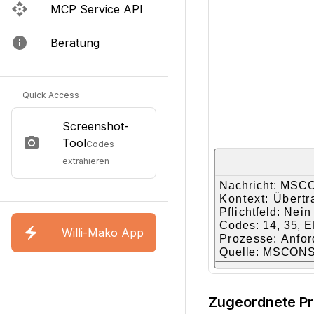
MCP Service API
Beratung
Quick Access
Screenshot-
Tool
Codes
extrahieren
Willi-Mako App
Zugeordnete P