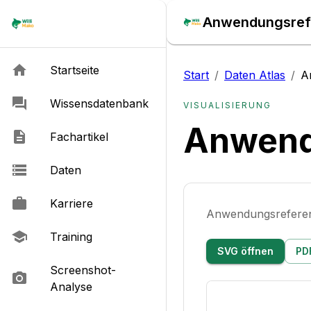
Anwendungsrefe
Startseite
Start
/
Daten Atlas
/
A
Wissensdatenbank
VISUALISIERUNG
Anwend
Fachartikel
Daten
Karriere
Anwendungsreferen
Training
SVG öffnen
PD
Screenshot-
Analyse