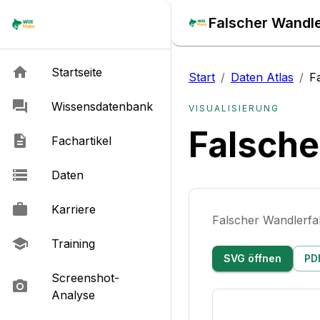
Falscher Wandle
Startseite
Start
/
Daten Atlas
/
F
Wissensdatenbank
VISUALISIERUNG
Falsche
Fachartikel
Daten
Karriere
Falscher Wandlerf
Training
SVG öffnen
PD
Screenshot-
Analyse