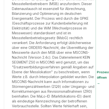
Messstellenbetreibern (MSB) anzufordern. Dieser
Datenaustausch ist essenziell für Abrechnung,
Bilanzierung und Optimierung im deutschen
Energiemarkt. Der Prozess wird durch die GPKE
(Geschäftsprozesse zur Kundenbelieferung mit
Elektrizität) und die WiM (Wechselprozesse im
Messwesen) standardisiert und ist im
Messstellenbetriebsgesetz (MsbG) rechtlich
verankert. Die Anforderung erfolgt üblicherweise
über eine ORDERS-Nachricht, die Übermittlung der
Messwerte durch den MSB über eine MSCONS-
Nachricht (Version 2.4c). Das Datenelement KEIN
SEGMENT:ZS0 in MSCONS wird genutzt, um das
"Ersatzwertbildungsverfahren gemäß Angaben auf
Ebene der Messlokation" zu beschreiben, wenn
Prozes
Werte z.B. durch Interpolation gebildet wurden. Die
öffnen
MSCONS-Nachricht kann auch Informationen zu
→
Störmengenzählwerken (ZQ9) oder Umgangs- und
Korrekturmengen aus Revisionsmaßnahmen (ZR0)
beinhalten. Die MaLo-ID (Marktlokations-ID) dient
als eindeutige Kennzeichnung der betroffenen
Verbrauchsstelle. Sollten Werte fehlerhaft sein,